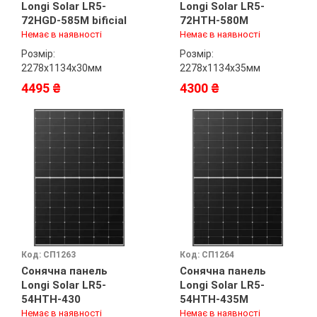
Longi Solar LR5-
Longi Solar LR5-
72HGD-585M bificial
72HTH-580M
Немає в наявності
Немає в наявності
Розмір:
Розмір:
2278х1134х30мм
2278х1134х35мм
4495 ₴
4300 ₴
Код: СП1263
Код: СП1264
Сонячна панель
Сонячна панель
Longi Solar LR5-
Longi Solar LR5-
54HTH-430
54HTH-435M
Немає в наявності
Немає в наявності