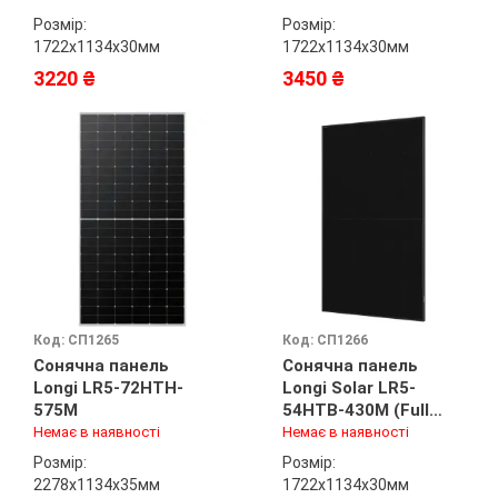
Розмір:
Розмір:
1722х1134х30мм
1722х1134х30мм
3220 ₴
3450 ₴
Код: СП1265
Код: СП1266
Сонячна панель
Сонячна панель
Longi LR5-72HTH-
Longi Solar LR5-
575M
54HTВ-430M (Full
black)
Немає в наявності
Немає в наявності
Розмір:
Розмір:
2278х1134х35мм
1722х1134х30мм