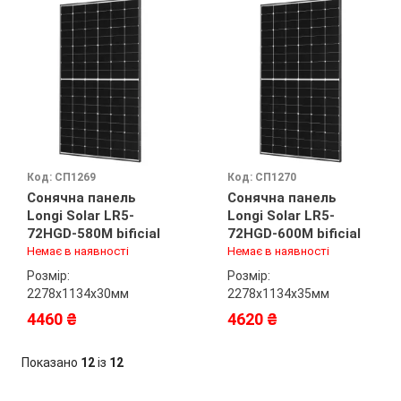
Код: СП1269
Код: СП1270
Сонячна панель
Сонячна панель
Longi Solar LR5-
Longi Solar LR5-
72HGD-580M bificial
72HGD-600M bificial
Немає в наявності
Немає в наявності
Розмір:
Розмір:
2278х1134х30мм
2278х1134х35мм
4460 ₴
4620 ₴
Показано
12
із
12