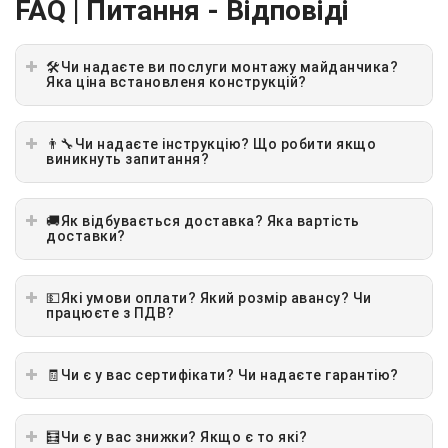
FAQ | Питання - Відповіді
🛠Чи надаєте ви послуги монтажу майданчика?
Яка ціна встановленя конструкцій?
👨‍🔧Чи надаєте інструкцію? Що робити якщо
виникнуть запитання?
🚚Як відбувається доставка? Яка вартість
доставки?
💵Які умови оплати? Який розмір авансу? Чи
працюєте з ПДВ?
🧾Чи є у вас сертифікати? Чи надаєте гарантію?
🧮Чи є у вас знижки? Якщо є то які?