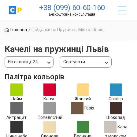
+38 (099) 60-60-160
Безкоштовна консультація
Головна
Гойдалки на Пружинці, Місто: Львів
Качелі на пружинці Львів
На сторінці: 24
Сортувати
Палітра кольорів
Лайм
Кавун
Жовтий
Сапфір
Горіх
Антрацит
Попелястий
Шоколад
Кава
Нічне небо
Слонова
Весняна
з молоком