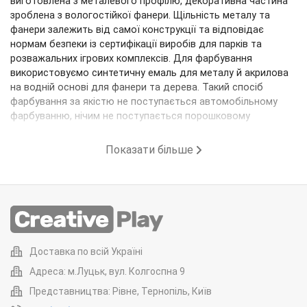
виготовлена ​​з металевого профілю, декоративна частина
зроблена з вологостійкої фанери. Щільність металу та
фанери залежить від самої конструкції та відповідає
нормам безпеки із сертифікації виробів
для
парків та
розважальних ігрових комплексів. Для фарбування
використовуємо синтетичну емаль для металу й акрилова
на водній основі для фанери та дерева. Такий спосіб
фарбування за якістю не поступається автомобільному
фарбуванню, нічим не поступається порошковому
фарбуванню. Як результат для клієнта гарна кольорова
гама, якісна фарба та дешевше за ціною від тої самої
Показати більше
порошкової покраски. Загалом ми виробляємо вуличну
продукцію із металу, але є макети для виробів із бруса та
дерева. Більше фото можна переглянути у розділі "Наші
Роботи".
Переваги Creative Play.
Гойдалки на пружинці робляться під клієнта. Це означає,
Доставка по всій Україні
що ви самі вибираєте колірну гаму пружинки. Клієнт за
Адреса: м.Луцьк, вул. Колгоспна 9
своїм бажанням може попросити переробити конструкцію
на свій смак, починаючи від дрібниць до повної зміни
Представництва: Рівне, Тернопіль, Київ
функціонала та деталей. Клієнт може коригувати вид