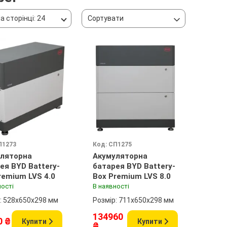
а сторінці: 24
Сортувати
П1273
Код: СП1275
ляторна
Акумуляторна
ея BYD Battery-
батарея BYD Battery-
remium LVS 4.0
Box Premium LVS 8.0
ності
В наявності
: 528x650x298 мм
Розмір: 711x650x298 мм
134960
0 ₴
Купити
Купити
₴