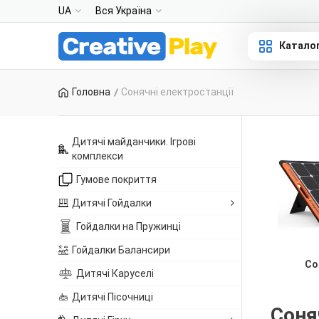
UA
Вся Україна
Катало
Головна
Сонячні електростанції
Дитячі майданчики. Ігрові
комплекси
Гумове покриття
Дитячі Гойдалки
Гойдалки на Пружинці
Гойдалки Балансири
Со
Дитячі Каруселі
Дитячі Пісочниці
Соняч