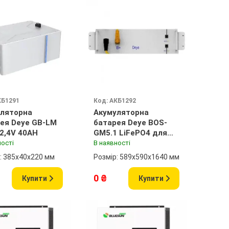
КБ1291
Код: АКБ1292
ляторна
Акумуляторна
ея Deye GB-LM
батарея Deye BOS-
02,4V 40AH
GM5.1 LiFePO4 для
високовольтних
ності
В наявності
інверторів
: 385x40x220 мм
Розмір: 589x590x1640 мм
0 ₴
Купити
Купити