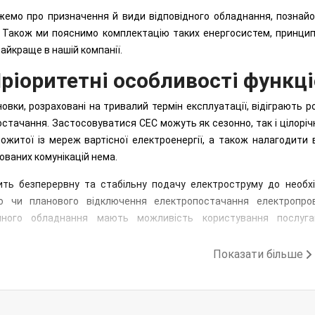
емо про призначення й види відповідного обладнання, познайо
. Також ми пояснимо комплектацію таких енергосистем, принци
айкраще в нашій компанії.
ріоритетні особливості функц
новки, розраховані на тривалий термін експлуатації, відіграють 
стачання. Застосовуватися СЕС можуть як сезонно, так і цілорі
ожитої із мереж вартісної електроенергії, а також налагодити 
ованих комунікацій нема.
ить безперервну та стабільну подачу електроструму до необхі
го чи планового відключення електропостачання електропрові
чного обладнання мають можливість користування послуг
ергії, яку вони продукують, в загальні мережі живлення.
Показати більше