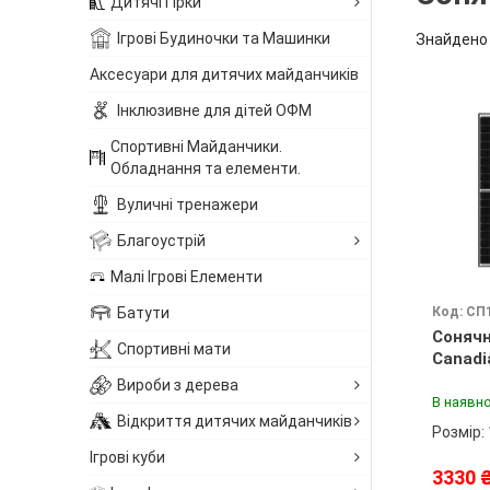
Дитячі Гірки
Ігрові Будиночки та Машинки
Знайдено 
Аксесуари для дитячих майданчиків
Інклюзивне для дітей ОФМ
Спортивні Майданчики.
Обладнання та елементи.
Вуличні тренажери
Благоустрій
Малі Ігрові Елементи
Батути
Код: СП
Сонячн
Спортивні мати
Canadi
Вироби з дерева
В наявно
Відкриття дитячих майданчиків
Розмір:
Ігрові куби
3330 