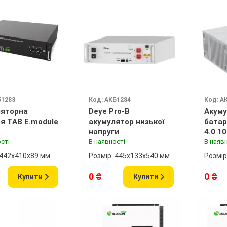
Б1283
Код: АКБ1284
Код: А
ляторна
Deye Pro-B
Акуму
я TAB E.module
акумулятор низької
батар
напруги
4.0 1
сті
В наявності
В наяв
 442x410x89 мм
Розмір: 445x133x540 мм
Розмір
0 ₴
0 ₴
Купити
Купити