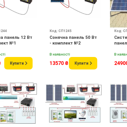
1244
Код: СП1245
Код: С
а панель 12 Вт
Сонячна панель 50 Вт
Систе
лект №1
- комплект №2
панел
сті
В наявності
В наяв
₴
13570 ₴
2490
Купити
Купити