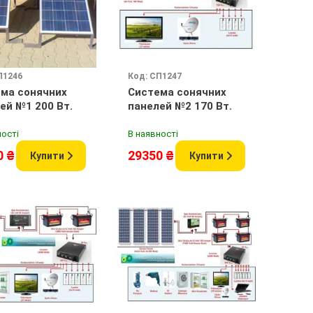
П1246
Код: СП1247
ма сонячних
Система сонячних
ей №1 200 Вт.
панелей №2 170 Вт.
ності
В наявності
0 ₴
29350 ₴
Купити
Купити