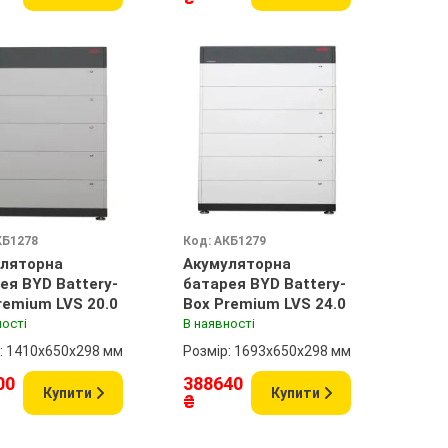
КБ1278
Код: АКБ1279
ляторна
Акумуляторна
ея BYD Battery-
батарея BYD Battery-
remium LVS 20.0
Box Premium LVS 24.0
ності
В наявності
: 1410x650x298 мм
Розмір: 1693x650x298 мм
00
388640
Купити
Купити
₴