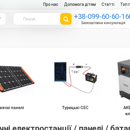
Про нас
Допомога дітям
Статті
Топ 
+38-099-60-60-16
г
Безкоштовна консультація
нячні панелі
Турецькі СЕС
АК
ел
ні електростанції / панелі / бата