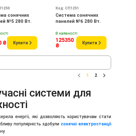
П1250
Код: СП1251
ма сонячних
Система сонячних
ей №5 280 Вт.
панелей №6 280 Вт.
ності
В наявності
125350
0 ₴
Купити
Купити
₴
1
2
Previous
Next
учасні системи для
ності
ерела енергії, які дозволяють користувачам стати
обливу популярність здобули
сонячні електростанції
ну.