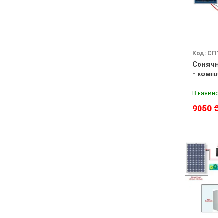
Код: СП
Сонячн
- комп
В наявно
9050 