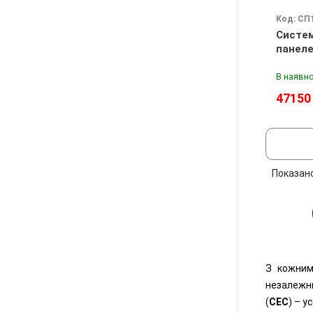
Код: СП
Систем
панеле
В наявно
47150
Показан
З кожним
незалежн
(
СЕС
) – 