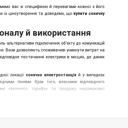
мимо вас зі специфікою й перевагами кожної з його
пи їх ціноутворення та доведемо, що
купити сонячну
іоналу й використання
роль альтернативи підключення об’єкту до комунікацій
чно. Вони дозволяють споживачеві уникнути витрат на
відповідне постачання електрики в місцях, де даних
дної локації
сонячна електростанція
й у випадках
дними лініями. Крім того, власники відповідного
ами «зеленого тарифу» та продажу надлишкової