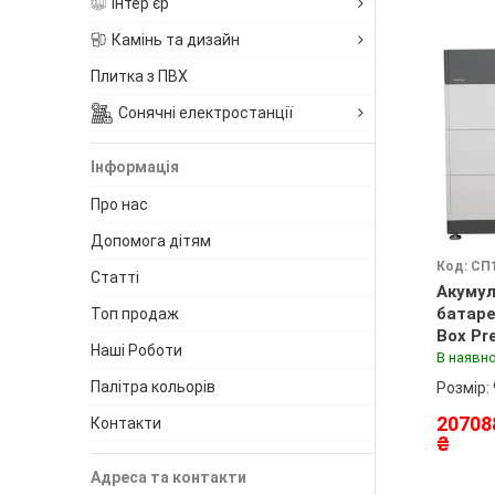
Інтер'єр
Камінь та дизайн
Плитка з ПВХ
Сонячні електростанції
Інформація
Про нас
Допомога дітям
Код: СП
Статті
Акуму
батаре
Топ продаж
Box Pr
Наші Роботи
В наявно
Палітра кольорів
Розмір:
20708
Контакти
₴
Адреса та контакти