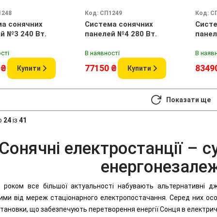
1248
Код: СП1249
Код: С
а сонячних
Система сонячних
Систе
й №3 240 Вт.
панелей №4 280 Вт.
панел
сті
В наявності
В наяв
 ₴
77150 ₴
8349
Купити
Купити
Показати ще
о
24
із
41
Сонячні електростанції – с
енергонезалеж
 роком все більшої актуальності набувають альтернативні дж
ими від мереж стаціонарного електропостачання. Серед них ос
установки, що забезпечують перетворення енергії Сонця в електрич