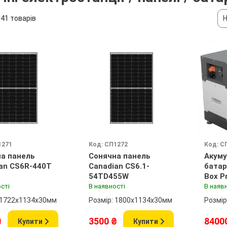
41 товарів
Н
1271
Код: СП1272
Код: С
а панель
Сонячна панель
Акуму
an CS6R-440T
Canadian CS6.1-
батар
54TD455W
Box P
сті
В наявності
В наяв
 1722х1134х30мм
Розмір: 1800х1134х30мм
Розмір
₴
3500 ₴
8400
Купити
Купити