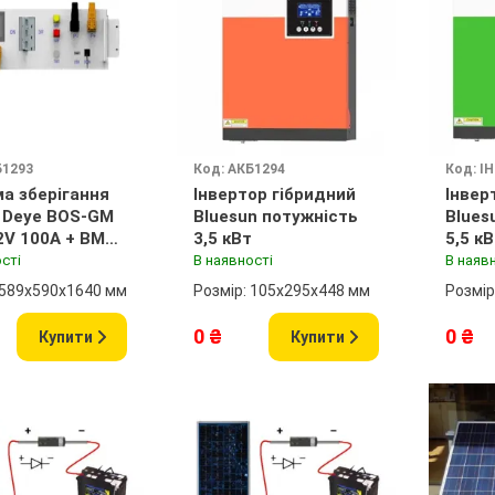
Б1293
Код: АКБ1294
Код: І
а зберігання
Інвертор гібридний
Інвер
ї Deye BOS-GM
Bluesun потужність
Blues
.2V 100A + BMS
3,5 кВт
5,5 к
ь
сті
В наявності
В наяв
 589x590x1640 мм
Розмір: 105х295х448 мм
Розмір
0 ₴
0 ₴
Купити
Купити