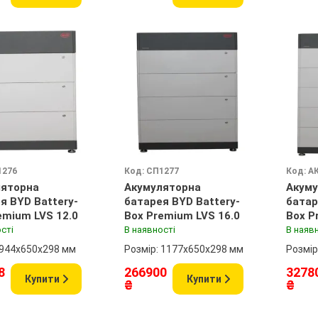
1276
Код: СП1277
Код: А
ляторна
Акумуляторна
Акуму
я BYD Battery-
батарея BYD Battery-
батар
emium LVS 12.0
Box Premium LVS 16.0
Box P
сті
В наявності
В наяв
 944x650x298 мм
Розмір: 1177x650x298 мм
Розмір
8
266900
3278
Купити
Купити
₴
₴