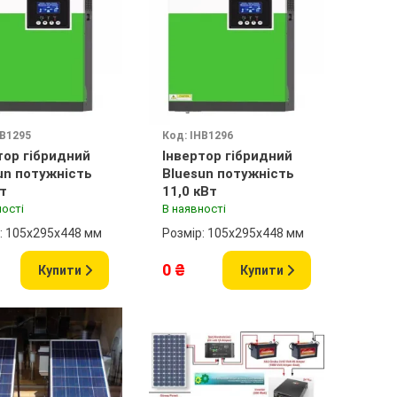
НВ1295
Код: ІНВ1296
тор гібридний
Інвертор гібридний
un потужність
Bluesun потужність
Вт
11,0 кВт
ності
В наявності
: 105х295х448 мм
Розмір: 105х295х448 мм
0 ₴
Купити
Купити