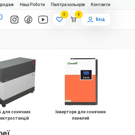
продаж
Наші Роботи
Палітра кольорів
Контакти
0
0
0
Вхід
Б для сонячних
Інвертори для сонячних
ектростанцій
панелей
реї