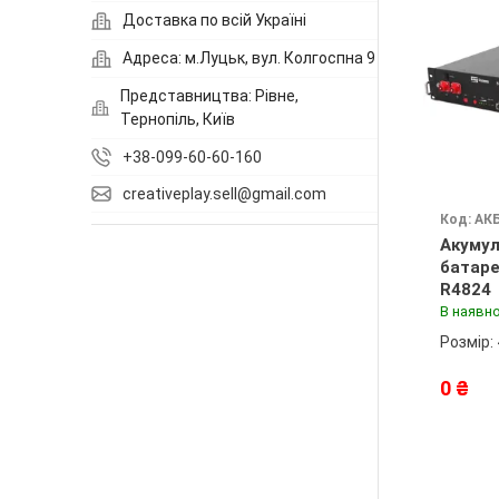
Доставка по всій Україні
Адреса: м.Луцьк, вул. Колгоспна 9
Представництва: Рівне,
Тернопіль, Київ
+38-099-60-60-160
creativeplay.sell@gmail.com
Код: АК
Акуму
батаре
R4824
В наявно
Розмір:
0 ₴