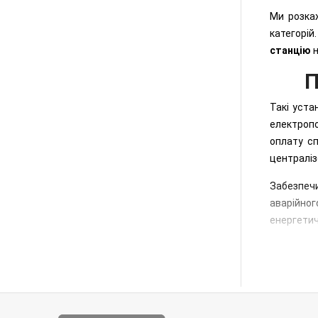
Ми розкаж
категорій
станцію
н
П
Такі уста
електропо
оплату сп
централіз
Забезпеч
аварійно
енергети
електроен