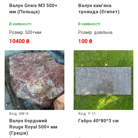
Валун Gneis М3 500+
Валун кам’яна
мм (Польща)
троянда (Єгипет)
В наявності
В наявності
Розмір: 500+мм
Розмір: довільна
10400 ₴
100 ₴
Код: AW-6
Код: Y-11
Валун бордовий
Габро 40*80*3 см
Rouge Royal 500+ мм
(Греція)