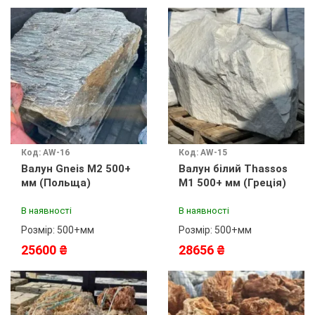
Код: AW-16
Код: AW-15
Валун Gneis M2 500+
Валун білий Thassos
мм (Польща)
М1 500+ мм (Греція)
В наявності
В наявності
Розмір: 500+мм
Розмір: 500+мм
25600 ₴
28656 ₴