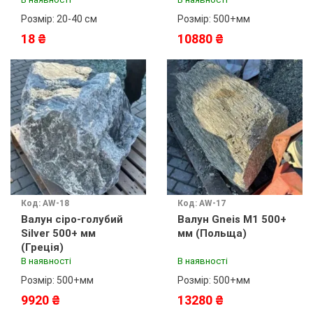
Розмір: 20-40 см
Розмір: 500+мм
18 ₴
10880 ₴
Код: AW-18
Код: AW-17
Валун сіро-голубий
Валун Gneis M1 500+
Silver 500+ мм
мм (Польща)
(Греція)
В наявності
В наявності
Розмір: 500+мм
Розмір: 500+мм
9920 ₴
13280 ₴