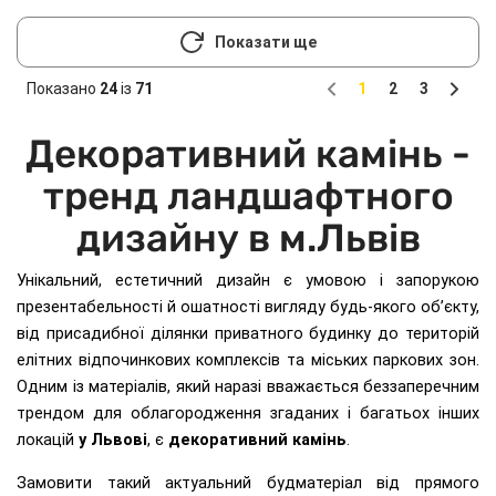
Показати ще
Показано
24
із
71
1
2
3
Previous
Next
Декоративний камінь -
тренд ландшафтного
дизайну в м.Львів
Унікальний, естетичний дизайн є умовою і запорукою
презентабельності й ошатності вигляду будь-якого об’єкту,
від присадибної ділянки приватного будинку до територій
елітних відпочинкових комплексів та міських паркових зон.
Одним із матеріалів, який наразі вважається беззаперечним
трендом для облагородження згаданих і багатьох інших
локацій
у Львові
, є
декоративний камінь
.
Замовити такий актуальний будматеріал від прямого