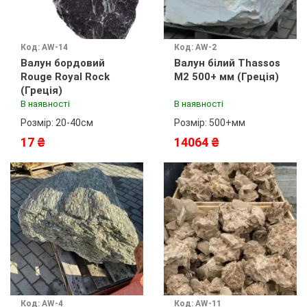
Код: AW-14
Код: AW-2
Валун бордовий
Валун білий Thassos
Rouge Royal Rock
М2 500+ мм (Греція)
(Греція)
В наявності
В наявності
Розмір: 20-40см
Розмір: 500+мм
17 ₴
14064 ₴
Код: AW-4
Код: AW-11