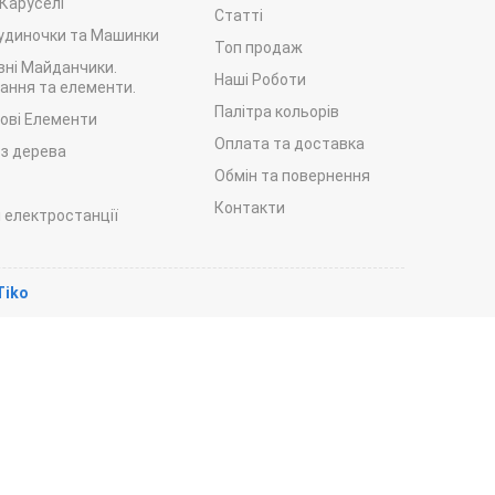
 Каруселі
Статті
Будиночки та Машинки
Топ продаж
вні Майданчики.
Наші Роботи
ання та елементи.
Палітра кольорів
рові Елементи
Оплата та доставка
 з дерева
Обмін та повернення
р
Контакти
 електростанції
Tiko