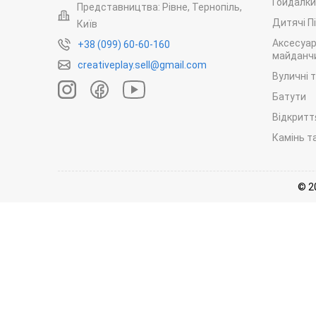
Гойдалки
Представництва: Рівне, Тернопіль,
Дитячі П
Київ
Аксесуар
+38 (099) 60-60-160
майданчи
creativeplay.sell@gmail.com
Вуличні 
Батути
Відкритт
Камінь т
© 2