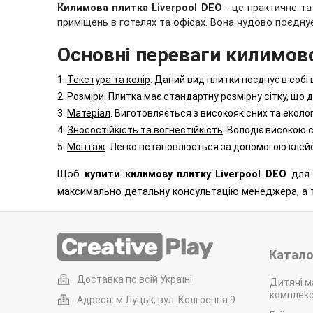
Килимова плитка
Liverpool DEO
- це практичне та
приміщень в готелях та офісах. Вона чудово поєднує
Основні переваги килимов
1.
Текстура та колір
. Даний вид плитки поєднує в собі 
2.
Розміри
. Плитка має стандартну розмірну сітку, що
3.
Матеріал
. Виготовляється з високоякісних та еколог
4.
Зносостійкість та вогнестійкість
. Володіє високою 
5.
Монтаж
. Легко встановлюється за допомогою клейо
Щоб
купити к
илимову плитку
Liverpool DEO
для 
максимально детальну консультацію менеджера, а т
Катало
Доставка по всій Україні
Дитячі м
комплек
Адреса: м.Луцьк, вул. Колгоспна 9