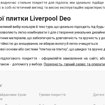
 водночас стильне покриття для підлоги, яке ідеально підійде 
 в собі естетичний вигляд та високі експлуатаційні характерист
ої плитки
Liverpool
Deo
великий вибір кольорів й текстури, що ідеально підходить під будь-
 дозволяють легко комбінувати її для створення унікальних дизайн
ічних матеріалів, що забезпечують довговічність та зручність у до
стійкістю до зношування, не вбирає вологу й легко очищується.
вої основи або системи "плитка на плитку", що швидко та зручно д
підлогового покриття -
оформляйте замовлення на сайті, аб
акож - допомогу у виборі.
Порядність, гарний сервіс та операт
г
айданчики. Ігрові
Гумове покриття
Дитячі
си