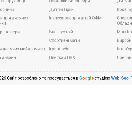
 на Пружинці
Гойдалки Балансири
Дитячі
ісочниці
Дитячі Гірки
Ігрові 
и для дитячих
Інклюзивне для дітей ОФМ
Спорти
ків
Обладн
тренажери
Благоустрій
Малі Іг
Спортивні мати
Вироби
я дитячих майданчиків
Ігрові куби
Інтер'є
а дизайн
Плитка з ПВХ
Сонячні
026 Сайт розроблено та просувається в
G
o
o
g
l
e
студією
Web-Seo-