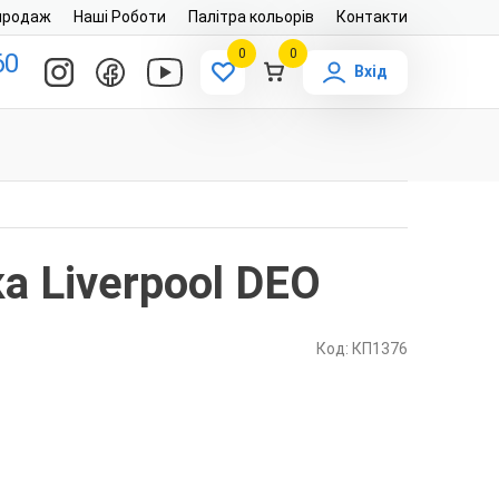
продаж
Наші Роботи
Палітра кольорів
Контакти
0
0
60
Вхід
 Liverpool DEO
Код: КП1376