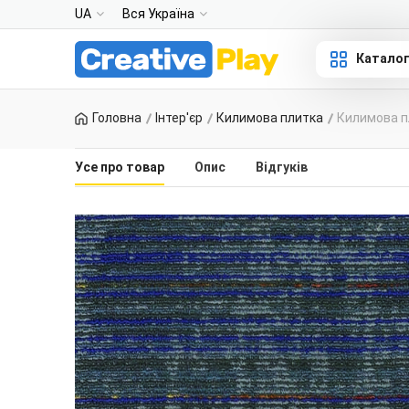
UA
Вся Україна
Катало
Головна
Інтер'єр
Килимова плитка
Килимова пл
Усе про товар
Опис
Відгуків