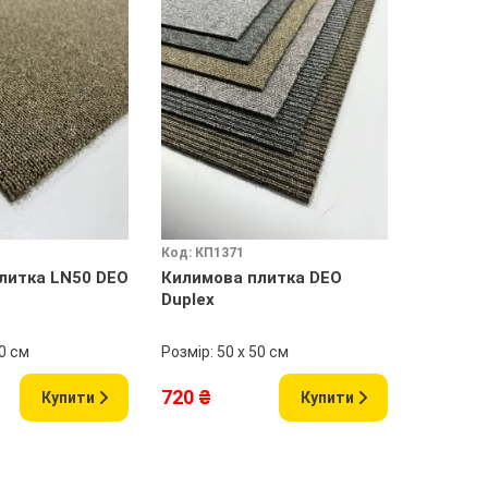
Код: КП1371
Код: КП1
литка LN50 DEO
Килимова плитка DEO
Килимов
Duplex
DEO
50 см
Розмір: 50 х 50 см
Розмір: 5
720 ₴
720 ₴
Купити
Купити