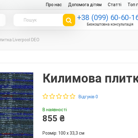
Про нас
Допомога дітям
Статті
Топ 
+38 (099) 60-60-1
г
Безкоштовна консультація
итка Liverpool DEO
Килимова плитка
Відгуків 0
В наявності
855 ₴
Розмір: 100 х 33,3 см