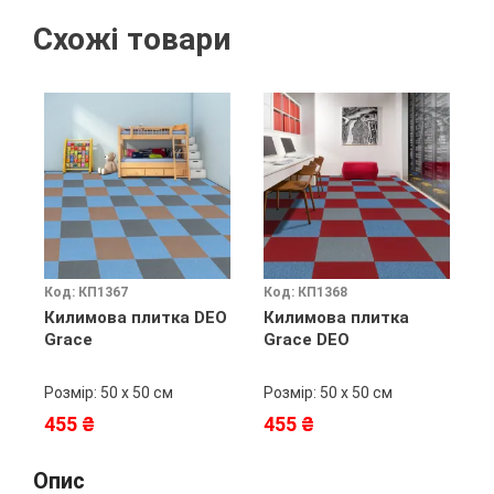
Схожі товари
Код: КП1367
Код: КП1368
К
Килимова плитка DEO
Килимова плитка
К
Grace
Grace DEO
L
Розмір: 50 х 50 см
Розмір: 50 х 50 см
Р
455 ₴
455 ₴
6
Опис