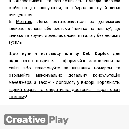
4.
Зносостійкість та вогнестійкість
. Володіє високою
стійкістю до зношування, не вбирає вологу й легко
очищується.
5.
Монтаж
. Легко встановлюється за допомогою
клейової основи або системи "плитка на плитку", що
швидко та зручно дозволяє оновити підлогу без великих
зусиль.
Щоб
купити к
илимову плитку
DEO
Duplex
для
підлогового покриття -
оформляйте замовлення на
сайті, або телефонуйте за вказаним номером та
отримайте максимально детальну консультацію
менеджера, а також - допомогу у виборі.
Порядність,
гарний сервіс та оперативна доставка - гарантовані
кожному
!