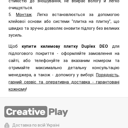
стійкістю до зношування, не вбирає вологу й легко
очищується.
5.
Монтаж
. Легко встановлюється за допомогою
клейової основи або системи "плитка на плитку", що
швидко та зручно дозволяє оновити підлогу без великих
зусиль.
Щоб
купити к
илимову плитку
Duplex DEO
для
підлогового покриття -
оформляйте замовлення на
сайті, або телефонуйте за вказаним номером та
отримайте максимально детальну консультацію
менеджера, а також - допомогу у виборі.
Порядність,
гарний сервіс та оперативна доставка - гарантовані
кожному
!
Доставка по всій Україні