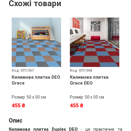
Схожі товари
Код: КП1367
Код: КП1368
К
Килимова плитка DEO
Килимова плитка
К
Grace
Grace DEO
L
Розмір: 50 х 50 см
Розмір: 50 х 50 см
Р
455 ₴
455 ₴
6
Опис
Килимова плитка
Duplex DEO
- це практичне та