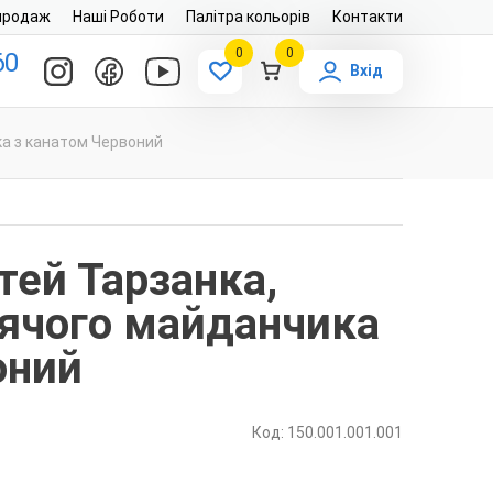
продаж
Наші Роботи
Палітра кольорів
Контакти
0
0
60
Вхід
ка з канатом Червоний
тей Тарзанка,
тячого майданчика
оний
Код: 150.001.001.001