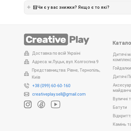
🧮Чи є у вас знижки? Якщо є то які?
Катало
Доставка по всій Україні
Дитячі м
комплек
Адреса: м.Луцьк, вул. Колгоспна 9
Гойдалки
Представництва: Рівне, Тернопіль,
Дитячі П
Київ
Аксесуар
+38 (099) 60-60-160
майданчи
creativeplay.sell@gmail.com
Вуличні 
Батути
Відкритт
Камінь т