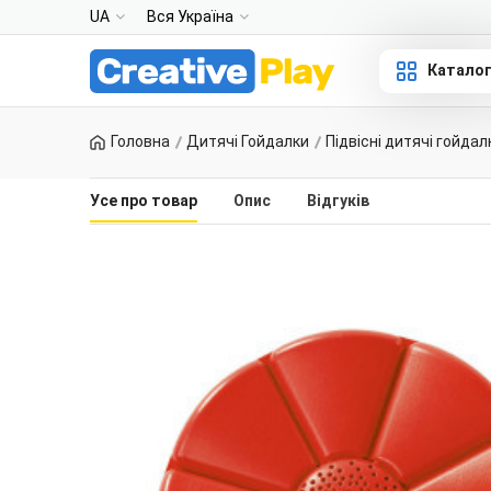
UA
Вся Україна
Катало
Головна
Дитячі Гойдалки
Підвісні дитячі гойдал
Усе про товар
Опис
Відгуків