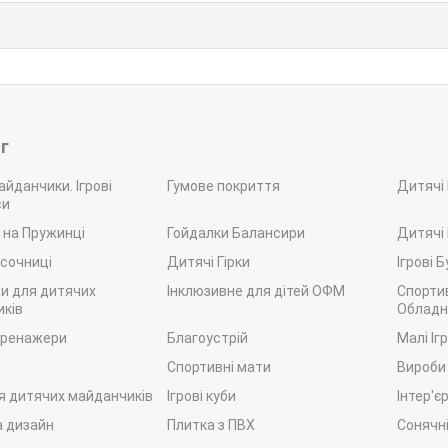
г
айданчики. Ігрові
Гумове покриття
Дитячі
си
 на Пружинці
Гойдалки Балансири
Дитячі
ісочниці
Дитячі Гірки
Ігрові 
и для дитячих
Інклюзивне для дітей ОФМ
Спорти
ків
Обладн
тренажери
Благоустрій
Малі Іг
Спортивні мати
Вироби
я дитячих майданчиків
Ігрові куби
Інтер'є
а дизайн
Плитка з ПВХ
Сонячні