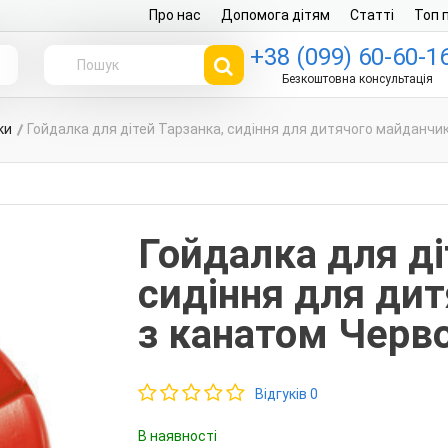
Про нас
Допомога дітям
Статті
Топ 
+38 (099) 60-60-1
г
Безкоштовна консультація
ки
Гойдалка для дітей Тарзанка, сидіння для дитячого майданчи
Гойдалка для ді
сидіння для ди
з канатом Черв
Відгуків 0
В наявності