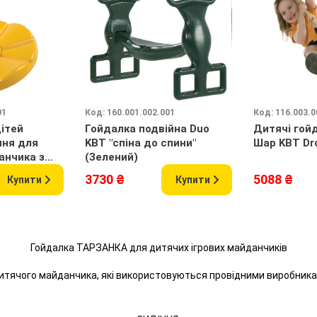
01
Код: 160.001.002.001
Код: 116.003.0
ітей
Гойдалка подвійна Duo
Дитячі гой
ння для
KBT "спіна до спини"
Шар KBT Dr
анчика з
(Зелений)
3730 ₴
5088 ₴
Купити
Купити
Гойдалка ТАРЗАНКА для дитячих ігрових майданчиків
 дитячого майданчика, які використовуються провідними виробникам