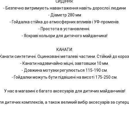
СИДІННЯ:
- Безпечно витримують навантаження навіть дорослої людини
- Діаметр 280 мм
- Гойдалка стійка до атмосферних впливів і УФ-променів.
- Простота в установленні.
- Яскраві кольори для дитячого майданчика!
КАНАТИ:
 Канати синтетичні. Оцинковані металеві частини. Стійкий до корозі
- Канати надзвичайно міцні, завтовшки 10 мм.
- Довжина мотузки регулюється 115-190 см.
- Гойдалки можуть бути підвішені на висоті 175-250 см.
У нас в магазині є багато аксесуарів для дитячих майданчиків!
ля дитячих комплексів, а також великий вибір аксесуарів за суперц