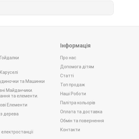
Інформація
 Гойдалки
Про нас
Допомога дітям
 Каруселі
Статті
Будиночки та Машинки
Топ продаж
вні Майданчики.
Наші Роботи
ання та елементи.
Палітра кольорів
рові Елементи
Оплата та доставка
 з дерева
Обмін та повернення
р
Контакти
 електростанції