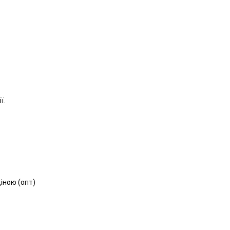
ї.
іною (опт)