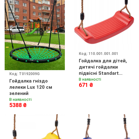
Код: 110.001.001.001
Гойдалка для дітей,
дитячі гойдалки
підвісні Standart
Код: T0192009G
Червоний
В наявності
Гойдалка гніздо
671 ₴
лелеки Lux 120 см
зелений
В наявності
5388 ₴