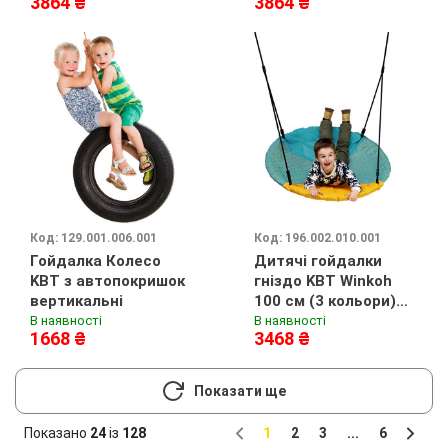
3864 ₴
3864 ₴
Код: 129.001.006.001
Код: 196.002.010.001
Гойдалка Колесо
Дитячі гойдалки
KBT з автопокришок
гніздо KBT Winkoh
вертикальні
100 см (3 кольори)
Бірюзовий
В наявності
В наявності
1668 ₴
3468 ₴
Показати ще
Показано
24
із
128
1
2
3
...
6