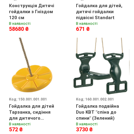
Конструкція Дитячі
Гойдалка для дітей,
гойдалки з Гніздом
дитячі гойдалки
120 см
підвісні Standart
В наявності
В наявності
58680 ₴
671 ₴
Код: 150.001.001.001
Код: 160.001.002.001
Гойдалка для дітей
Гойдалка подвійна
Тарзанка, сидіння
Duo KBT "спіна до
для дитячого
спини" (Зелений)
майданчика з
В наявності
В наявності
572 ₴
3730 ₴
канатом