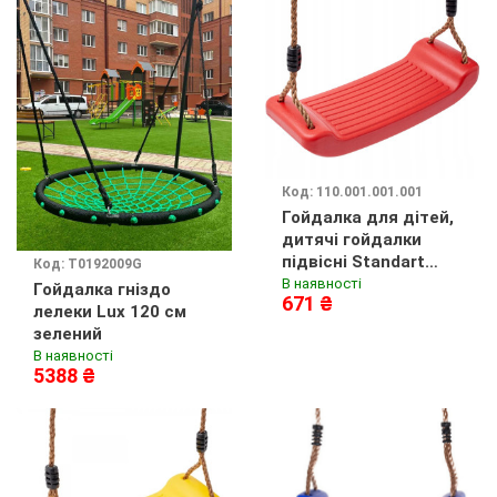
Код: 110.001.001.001
Гойдалка для дітей,
дитячі гойдалки
підвісні Standart
Код: T0192009G
Червоний
В наявності
Гойдалка гніздо
671 ₴
лелеки Lux 120 см
зелений
В наявності
5388 ₴