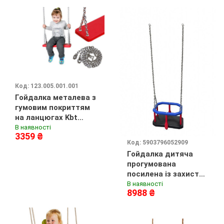
Код: 123.005.001.001
Гойдалка металева з
гумовим покриттям
на ланцюгах Kbt
Traditional
В наявності
3359 ₴
Код: 5903796052909
Гойдалка дитяча
прогумована
посилена із захистом
на ланцюгах
В наявності
8988 ₴