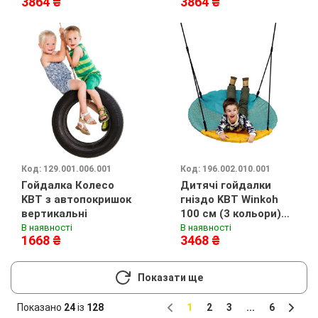
3864 ₴
3864 ₴
Код: 129.001.006.001
Код: 196.002.010.001
Гойдалка Колесо
Дитячі гойдалки
KBT з автопокришок
гніздо KBT Winkoh
вертикальні
100 см (3 кольори)
Бірюзовий
В наявності
В наявності
1668 ₴
3468 ₴
Показати ще
Показано
24
із
128
1
2
3
...
6