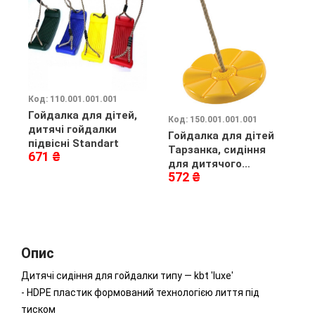
Код: 110.001.001.001
Гойдалка для дітей,
Код: 150.001.001.001
К
дитячі гойдалки
Гойдалка для дітей
Г
підвісні Standart
Тарзанка, сидіння
D
671 ₴
для дитячого
с
572 ₴
3
майданчика з
канатом
Опис
Дитячі сидіння для гойдалки типу ― kbt 'luxe'
- HDPE пластик формований технологією лиття під
тиском