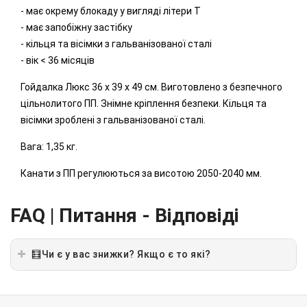
- має окрему блокаду у вигляді літери Т
- має запобіжну застібку
- кільця та вісімки з гальванізованої сталі
- вік < 36 місяців
Гойдалка Люкс 36 х 39 х 49 см. Виготовлено з безпечного
цільнолитого ПП. Знімне кріплення безпеки. Кільця та
вісімки зроблені з гальванізованої сталі.
Вага: 1,35 кг.
Канати з ПП регулюються за висотою 2050-2040 мм.
FAQ | Питання - Відповіді
🧮Чи є у вас знижки? Якщо є то які?