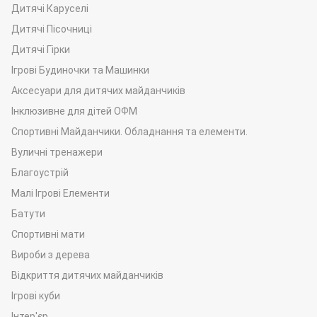
Дитячі Каруселі
Дитячі Пісочниці
Дитячі Гірки
Ігрові Будиночки та Машинки
Аксесуари для дитячих майданчиків
Інклюзивне для дітей ОФМ
Спортивні Майданчики. Обладнання та елементи.
Вуличні тренажери
Благоустрій
Малі Ігрові Елементи
Батути
Спортивні мати
Вироби з дерева
Відкриття дитячих майданчиків
Ігрові куби
Інтер'єр