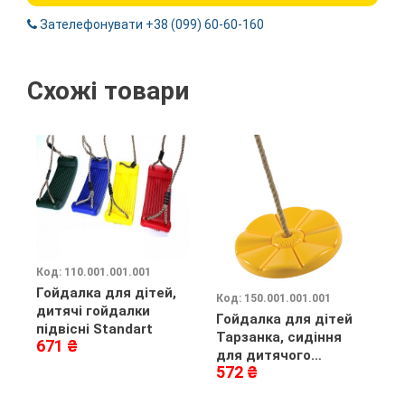
Зателефонувати +38 (099) 60-60-160
Схожі товари
Код: 110.001.001.001
Гойдалка для дітей,
Код: 150.001.001.001
К
дитячі гойдалки
Гойдалка для дітей
Г
підвісні Standart
Тарзанка, сидіння
D
671 ₴
для дитячого
с
572 ₴
3
майданчика з
канатом