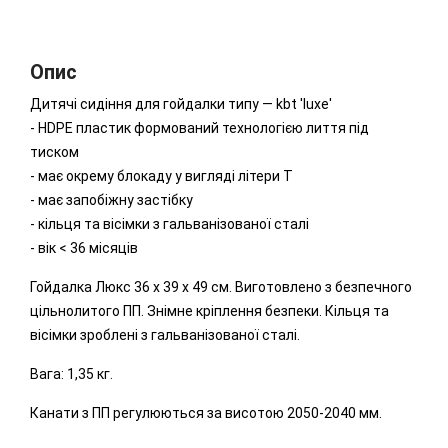
Опис
Дитячі сидіння для гойдалки типу ― kbt 'luxe'
- HDPE пластик формований технологією лиття під
тиском
- має окрему блокаду у вигляді літери Т
- має запобіжну застібку
- кільця та вісімки з гальванізованої сталі
- вік < 36 місяців
Гойдалка Люкс 36 х 39 х 49 см. Виготовлено з безпечного
цільнолитого ПП. Знімне кріплення безпеки. Кільця та
вісімки зроблені з гальванізованої сталі.
Вага: 1,35 кг.
Канати з ПП регулюються за висотою 2050-2040 мм.