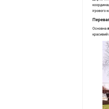
координац
ігрового 
Перева
Основна
красивий 