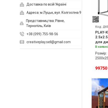
Доставка по всій Україні
Адреса: м.Луцьк, вул. Колгоспна 9
Представництва: Рівне,
Тернопіль, Київ
Код: ДК
PLAY-К
+38 (099) 755-98-56
2.5x2.
для ди
creativeplay.sell@gmail.com
майда
В наявно
Розмір:
2500х2
99750