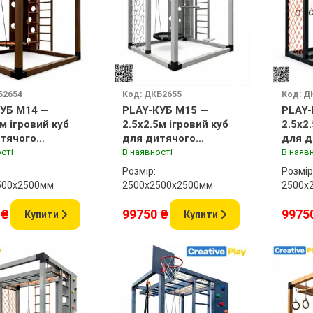
Б2654
Код: ДКБ2655
Код: Д
УБ M14 —
PLAY-КУБ M15 —
PLAY-
5м ігровий куб
2.5x2.5м ігровий куб
2.5x2
тячого
для дитячого
для д
нчика
майданчика
майд
сті
В наявності
В наяв
Розмір:
Розмір
500x2500мм
2500х2500x2500мм
2500х
 ₴
99750 ₴
9975
Купити
Купити