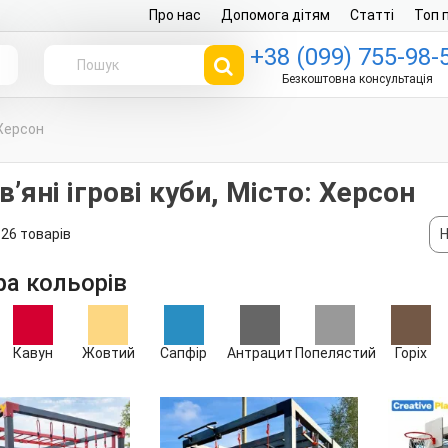
Про нас
Допомога дітям
Статті
Топ 
+38 (099) 755-98-
г
Безкоштовна консультація
 Херсон
ʼяні ігрові куби, Місто: Херсон
26 товарів
Н
ра кольорів
Кавун
Жовтий
Сапфір
Антрацит
Попелястий
Горіх