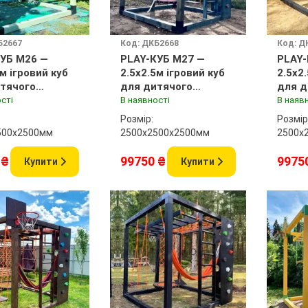
Б2667
Код: ДКБ2668
Код: Д
УБ M26 —
PLAY-КУБ M27 —
PLAY-
5м ігровий куб
2.5x2.5м ігровий куб
2.5x2
тячого
для дитячого
для д
нчика
майданчика
майд
сті
В наявності
В наяв
Розмір:
Розмір
500x2500мм
2500х2500x2500мм
2500х
 ₴
99750 ₴
9975
Купити
Купити