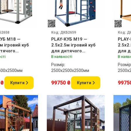
Б2658
Код: ДКБ2659
Код: Д
УБ M18 —
PLAY-КУБ M19 —
PLAY-
5м ігровий куб
2.5x2.5м ігровий куб
2.5x2
тячого
для дитячого
для д
нчика
майданчика
майд
сті
В наявності
В наяв
Розмір:
Розмір
500x2500мм
2500х2500x2500мм
2500х
 ₴
99750 ₴
9975
Купити
Купити