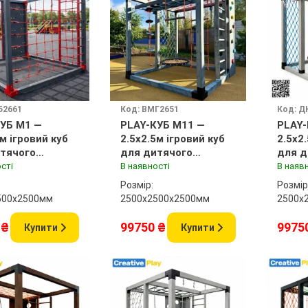
Б2661
Код: ВМГ2651
Код: Д
УБ M1 —
PLAY-КУБ M11 —
PLAY-
5м ігровий куб
2.5x2.5м ігровий куб
2.5x2
тячого
для дитячого
для д
нчика
майданчика
майд
сті
В наявності
В наяв
Розмір:
Розмір
500x2500мм
2500х2500x2500мм
2500х
 ₴
99750 ₴
9975
Купити
Купити