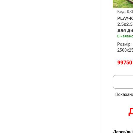
Код: ДК
PLAY-К
2.5x2.
для ди
майда
В наявно
Розмір:
2500х2
99750
Показан
Д
Дерев’яні