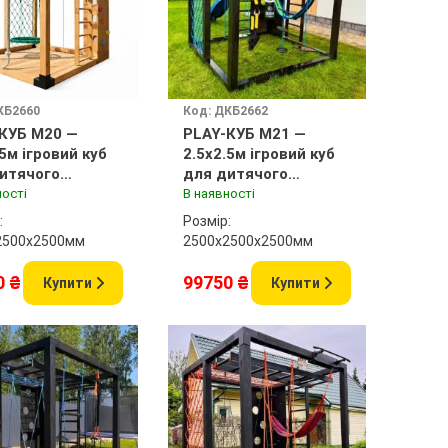
КБ2660
Код: ДКБ2662
КУБ M20 —
PLAY-КУБ M21 —
.5м ігровий куб
2.5x2.5м ігровий куб
итячого
для дитячого
анчика
майданчика
ності
В наявності
:
Розмір:
2500x2500мм
2500х2500x2500мм
0 ₴
99750 ₴
Купити
Купити