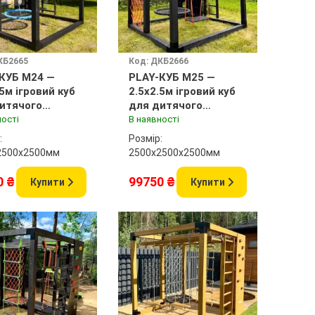
КБ2665
Код: ДКБ2666
КУБ M24 —
PLAY-КУБ M25 —
.5м ігровий куб
2.5x2.5м ігровий куб
итячого
для дитячого
анчика
майданчика
ності
В наявності
:
Розмір:
2500x2500мм
2500х2500x2500мм
0 ₴
99750 ₴
Купити
Купити