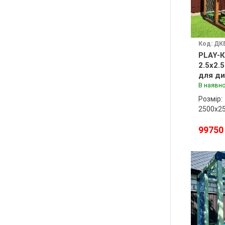
Код: ДК
PLAY-К
2.5x2.
для ди
майда
В наявно
Розмір:
2500х2
99750