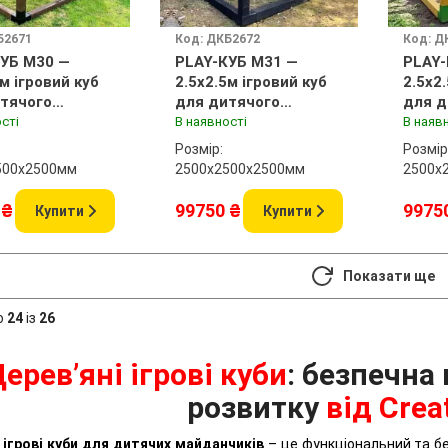
Б2671
Код: ДКБ2672
Код: Д
УБ M30 —
PLAY-КУБ M31 —
PLAY-
5м ігровий куб
2.5x2.5м ігровий куб
2.5x2
тячого
для дитячого
для д
нчика
майданчика
майд
сті
В наявності
В наяв
Розмір:
Розмір
500x2500мм
2500х2500x2500мм
2500х
 ₴
99750 ₴
9975
Купити
Купити
Показати ще
о
24
із
26
ерев’яні ігрові куби
: безпечна
розвитку
від Crea
 ігрові куби для дитячих майданчиків
– це функціональний та бе