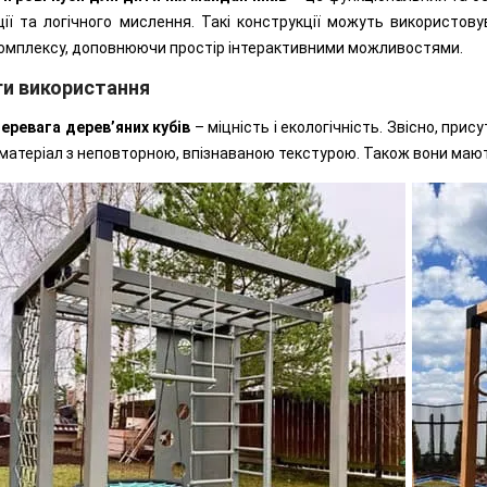
ії та логічного мислення. Такі конструкції можуть використов
комплексу, доповнюючи простір інтерактивними можливостями.
ги використання
перевага дерев’яних кубів
– міцність і екологічність. Звісно, при
матеріал з неповторною, впізнаваною текстурою. Також вони мают