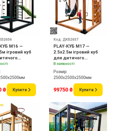
КБ2656
Код: ДКБ2657
КУБ M16 —
PLAY-КУБ M17 —
.5м ігровий куб
2.5x2.5м ігровий куб
итячого
для дитячого
анчика
майданчика
ності
В наявності
:
Розмір:
2500x2500мм
2500х2500x2500мм
0 ₴
99750 ₴
Купити
Купити