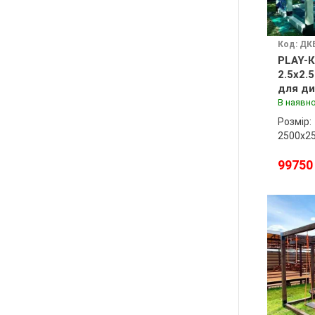
Код: ДК
PLAY-К
2.5x2.
для ди
майда
В наявно
Розмір:
2500х2
99750