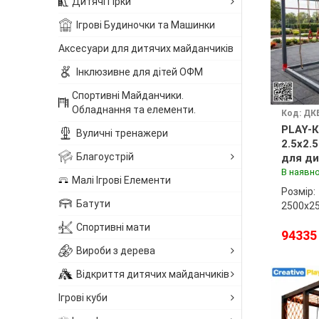
Дитячі Гірки
Ігрові Будиночки та Машинки
Аксесуари для дитячих майданчиків
Інклюзивне для дітей ОФМ
Спортивні Майданчики.
Обладнання та елементи.
Код: ДК
PLAY-К
Вуличні тренажери
2.5x2.
Благоустрій
для ди
майда
В наявно
Малі Ігрові Елементи
Розмір:
Батути
2500х2
Спортивні мати
94335
Вироби з дерева
Відкриття дитячих майданчиків
Ігрові куби