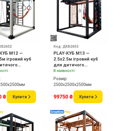
КБ2652
Код: ДКБ2653
КУБ M12 —
PLAY-КУБ M13 —
.5м ігровий куб
2.5x2.5м ігровий куб
итячого
для дитячого
анчика
майданчика
ності
В наявності
:
Розмір:
2500x2500мм
2500х2500x2500мм
0 ₴
99750 ₴
Купити
Купити