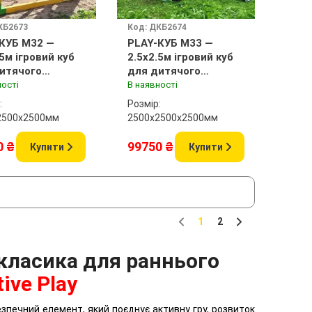
КБ2673
Код: ДКБ2674
КУБ M32 —
PLAY-КУБ M33 —
.5м ігровий куб
2.5x2.5м ігровий куб
итячого
для дитячого
анчика
майданчика
ності
В наявності
:
Розмір:
2500x2500мм
2500х2500x2500мм
0 ₴
99750 ₴
Купити
Купити
1
2
Previous
Next
 класика для раннього
tive Play
зпечний елемент, який поєднує активну гру, розвиток