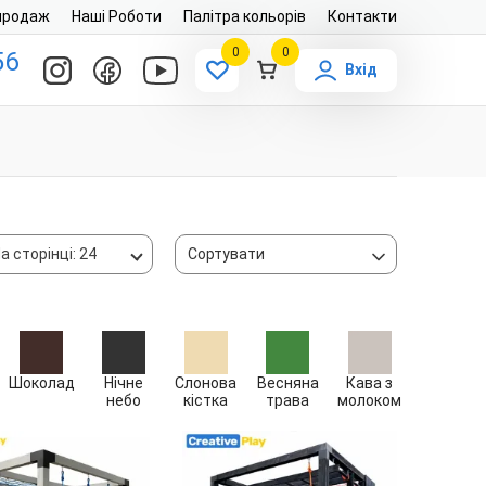
продаж
Наші Роботи
Палітра кольорів
Контакти
0
0
56
Вхід
а сторінці: 24
Сортувати
Шоколад
Нічне
Слонова
Весняна
Кава з
небо
кістка
трава
молоком