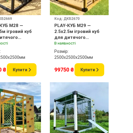
КБ2669
Код: ДКБ2670
КУБ M28 —
PLAY-КУБ M29 —
.5м ігровий куб
2.5x2.5м ігровий куб
итячого
для дитячого
анчика
майданчика
ності
В наявності
:
Розмір:
2500x2500мм
2500х2500x2500мм
0 ₴
99750 ₴
Купити
Купити