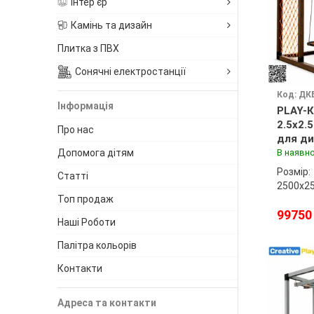
Інтер'єр
Камінь та дизайн
Плитка з ПВХ
Сонячні електростанції
Код: ДК
Інформація
PLAY-К
2.5x2.
Про нас
для ди
майда
Допомога дітям
В наявно
Розмір:
Статті
2500х2
Топ продаж
99750
Наші Роботи
Палітра кольорів
Контакти
Адреса та контакти