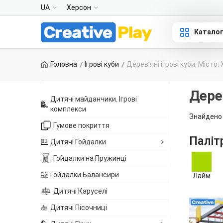
UA
Херсон
Катало
Головна
Ігрові куби
Деревʼяні ігрові куби, Місто:
Дерев
Дитячі майданчики. Ігрові
комплекси
Знайдено 
Гумове покриття
Паліт
Дитячі Гойдалки
Гойдалки на Пружинці
Гойдалки Балансири
Лайм
Дитячі Каруселі
Дитячі Пісочниці