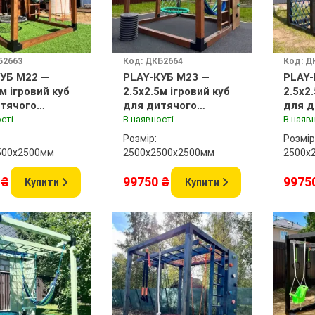
Б2663
Код: ДКБ2664
Код: Д
УБ M22 —
PLAY-КУБ M23 —
PLAY-
5м ігровий куб
2.5x2.5м ігровий куб
2.5x2
тячого
для дитячого
для д
нчика
майданчика
майд
сті
В наявності
В наяв
Розмір:
Розмір
500x2500мм
2500х2500x2500мм
2500х
 ₴
99750 ₴
9975
Купити
Купити