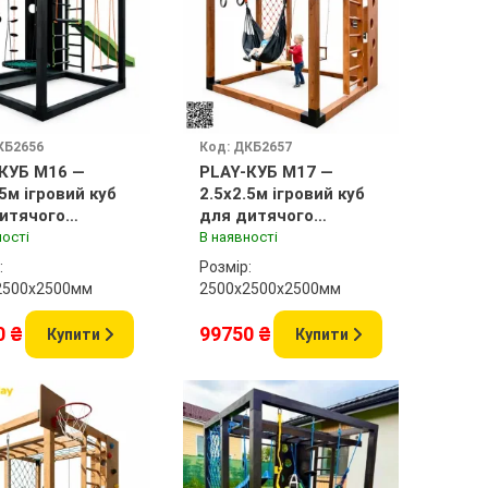
КБ2656
Код: ДКБ2657
КУБ M16 —
PLAY-КУБ M17 —
.5м ігровий куб
2.5x2.5м ігровий куб
итячого
для дитячого
анчика
майданчика
ності
В наявності
:
Розмір:
2500x2500мм
2500х2500x2500мм
0 ₴
99750 ₴
Купити
Купити