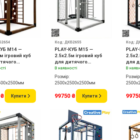
Б2654
Код: ДКБ2655
Код: Д
УБ M14 —
PLAY-КУБ M15 —
PLAY-
5м ігровий куб
2.5x2.5м ігровий куб
2.5x2
тячого
для дитячого
для д
нчика
майданчика
майд
сті
В наявності
В наяв
Розмір:
Розмір
500x2500мм
2500х2500x2500мм
2500х
 ₴
99750 ₴
9975
Купити
Купити