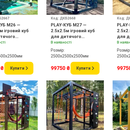
Б2667
Код: ДКБ2668
Код: Д
УБ M26 —
PLAY-КУБ M27 —
PLAY-
5м ігровий куб
2.5x2.5м ігровий куб
2.5x2
тячого
для дитячого
для д
нчика
майданчика
майд
сті
В наявності
В наяв
Розмір:
Розмір
500x2500мм
2500х2500x2500мм
2500х
 ₴
99750 ₴
9975
Купити
Купити