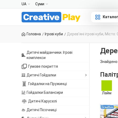
UA
Суми
Катало
Головна
Ігрові куби
Деревʼяні ігрові куби, Місто:
Дерев
Дитячі майданчики. Ігрові
комплекси
Знайдено 
Гумове покриття
Паліт
Дитячі Гойдалки
Гойдалки на Пружинці
Гойдалки Балансири
Лайм
Дитячі Каруселі
Дитячі Пісочниці