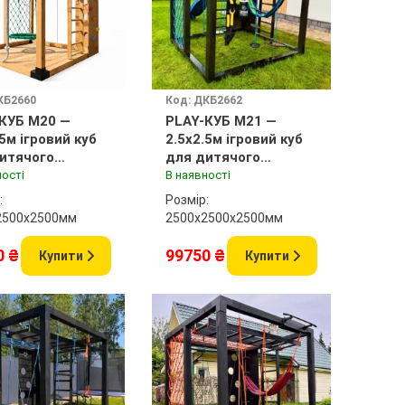
КБ2660
Код: ДКБ2662
КУБ M20 —
PLAY-КУБ M21 —
.5м ігровий куб
2.5x2.5м ігровий куб
итячого
для дитячого
анчика
майданчика
ності
В наявності
:
Розмір:
2500x2500мм
2500х2500x2500мм
0 ₴
99750 ₴
Купити
Купити