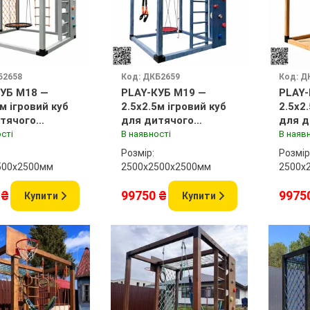
Б2658
Код: ДКБ2659
Код: Д
УБ M18 —
PLAY-КУБ M19 —
PLAY-
5м ігровий куб
2.5x2.5м ігровий куб
2.5x2
тячого
для дитячого
для д
нчика
майданчика
майд
сті
В наявності
В наяв
Розмір:
Розмір
500x2500мм
2500х2500x2500мм
2500х
 ₴
99750 ₴
9975
Купити
Купити