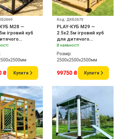
КБ2669
Код: ДКБ2670
КУБ M28 —
PLAY-КУБ M29 —
.5м ігровий куб
2.5x2.5м ігровий куб
итячого
для дитячого
анчика
майданчика
ності
В наявності
:
Розмір:
2500x2500мм
2500х2500x2500мм
0 ₴
99750 ₴
Купити
Купити