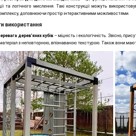
ії та логічного мислення. Такі конструкції можуть використов
комплексу, доповнюючи простір інтерактивними можливостями.
ги використання
перевага дерев’яних кубів
– міцність і екологічність. Звісно, при
матеріал з неповторною, впізнаваною текстурою. Також вони мают