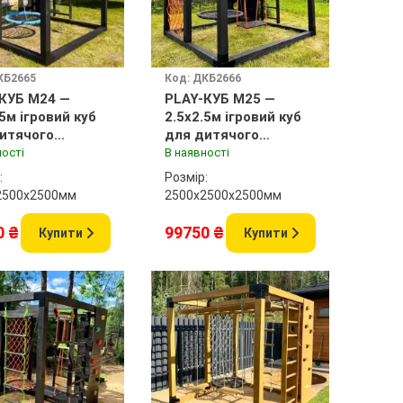
КБ2665
Код: ДКБ2666
КУБ M24 —
PLAY-КУБ M25 —
.5м ігровий куб
2.5x2.5м ігровий куб
итячого
для дитячого
анчика
майданчика
ності
В наявності
:
Розмір:
2500x2500мм
2500х2500x2500мм
0 ₴
99750 ₴
Купити
Купити