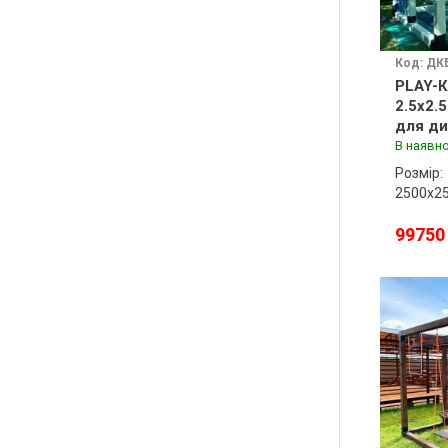
Код: ДК
PLAY-К
2.5x2.
для ди
майда
В наявно
Розмір:
2500х2
99750