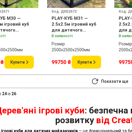
Б2671
Код: ДКБ2672
Код: Д
УБ M30 —
PLAY-КУБ M31 —
PLAY-
5м ігровий куб
2.5x2.5м ігровий куб
2.5x2
тячого
для дитячого
для д
нчика
майданчика
майд
сті
В наявності
В наяв
Розмір:
Розмір
500x2500мм
2500х2500x2500мм
2500х
 ₴
99750 ₴
9975
Купити
Купити
Показати ще
о
24
із
26
ерев’яні ігрові куби
: безпечна
розвитку
від Crea
 ігрові куби для дитячих майданчиків
– це функціональний та бе