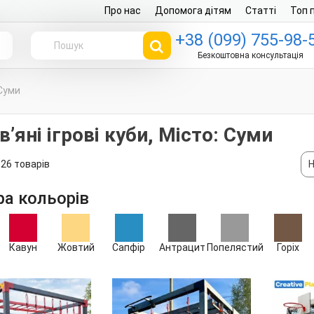
Про нас
Допомога дітям
Статті
Топ 
+38 (099) 755-98-
г
Безкоштовна консультація
 Суми
ʼяні ігрові куби, Місто: Суми
26 товарів
Н
ра кольорів
Кавун
Жовтий
Сапфір
Антрацит
Попелястий
Горіх