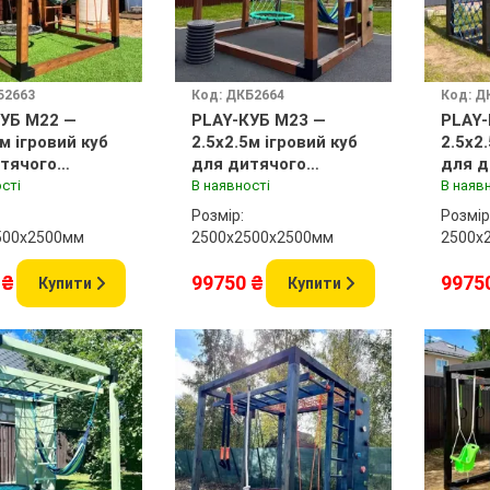
Б2663
Код: ДКБ2664
Код: Д
УБ M22 —
PLAY-КУБ M23 —
PLAY-
5м ігровий куб
2.5x2.5м ігровий куб
2.5x2
тячого
для дитячого
для д
нчика
майданчика
майд
сті
В наявності
В наяв
Розмір:
Розмір
500x2500мм
2500х2500x2500мм
2500х
 ₴
99750 ₴
9975
Купити
Купити