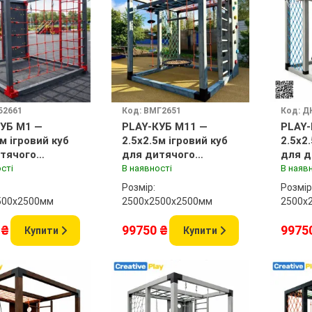
Б2661
Код: ВМГ2651
Код: Д
УБ M1 —
PLAY-КУБ M11 —
PLAY-
5м ігровий куб
2.5x2.5м ігровий куб
2.5x2
тячого
для дитячого
для д
нчика
майданчика
майд
сті
В наявності
В наяв
Розмір:
Розмір
500x2500мм
2500х2500x2500мм
2500х
 ₴
99750 ₴
9975
Купити
Купити