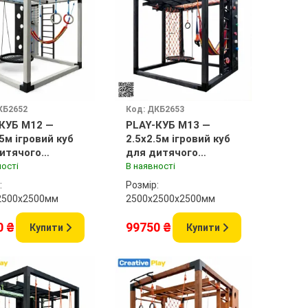
КБ2652
Код: ДКБ2653
КУБ M12 —
PLAY-КУБ M13 —
.5м ігровий куб
2.5x2.5м ігровий куб
итячого
для дитячого
анчика
майданчика
ності
В наявності
:
Розмір:
2500x2500мм
2500х2500x2500мм
0 ₴
99750 ₴
Купити
Купити