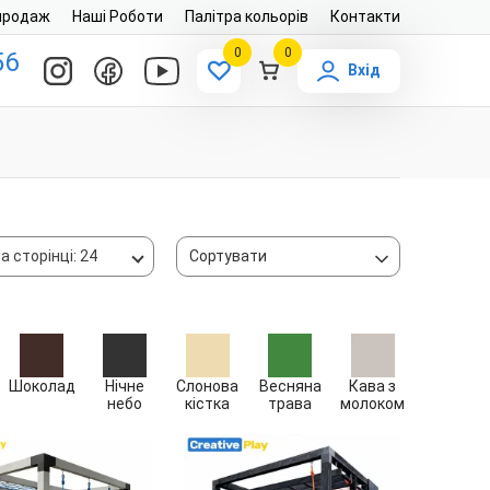
продаж
Наші Роботи
Палітра кольорів
Контакти
0
0
56
Вхід
а сторінці: 24
Сортувати
Шоколад
Нічне
Слонова
Весняна
Кава з
небо
кістка
трава
молоком