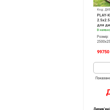
Код: ДК
PLAY-К
2.5x2.
для ди
майда
В наявно
Розмір:
2500х2
99750
Показан
Д
Дерев’яні