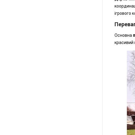
координац
ігрового 
Перева
Основна
красивий 