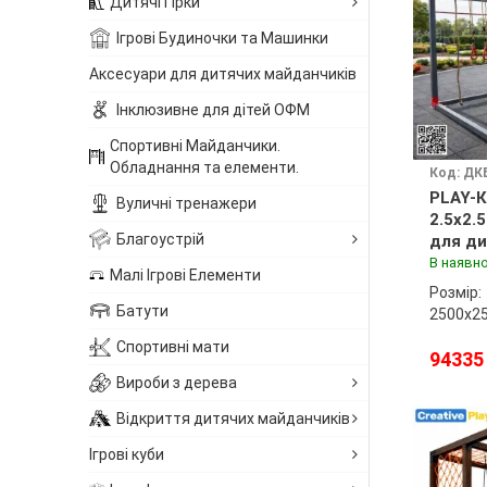
Дитячі Гірки
Ігрові Будиночки та Машинки
Аксесуари для дитячих майданчиків
Інклюзивне для дітей ОФМ
Спортивні Майданчики.
Обладнання та елементи.
Код: ДК
PLAY-К
Вуличні тренажери
2.5x2.
Благоустрій
для ди
майда
В наявно
Малі Ігрові Елементи
Розмір:
Батути
2500х2
Спортивні мати
94335
Вироби з дерева
Відкриття дитячих майданчиків
Ігрові куби