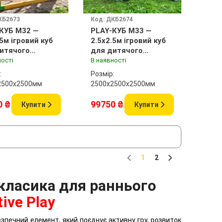
КБ2673
Код: ДКБ2674
КУБ M32 —
PLAY-КУБ M33 —
.5м ігровий куб
2.5x2.5м ігровий куб
итячого
для дитячого
анчика
майданчика
ності
В наявності
:
Розмір:
2500x2500мм
2500х2500x2500мм
0 ₴
99750 ₴
Купити
Купити
1
2
Previous
Next
 класика для раннього
tive Play
зпечний елемент, який поєднує активну гру, розвиток