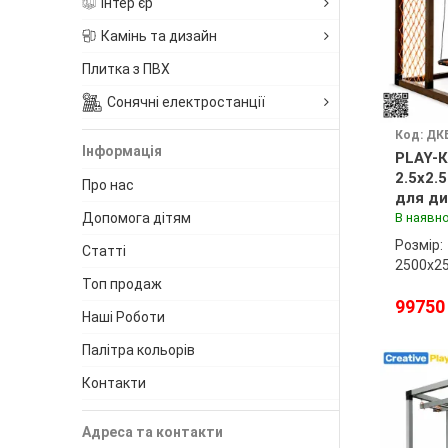
Інтер'єр
Камінь та дизайн
Плитка з ПВХ
Сонячні електростанції
Код: ДК
Інформація
PLAY-К
2.5x2.
Про нас
для ди
майда
Допомога дітям
В наявно
Розмір:
Статті
2500х2
Топ продаж
99750
Наші Роботи
Палітра кольорів
Контакти
Адреса та контакти