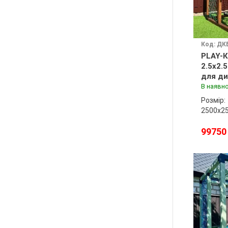
Код: ДК
PLAY-К
2.5x2.
для ди
майда
В наявно
Розмір:
2500х2
99750