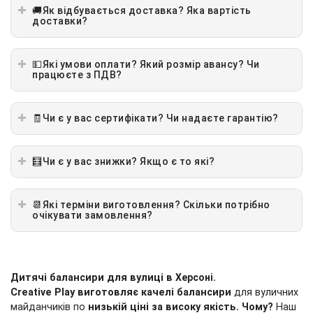
🚚Як відбувається доставка? Яка вартість
доставки?
💵Які умови оплати? Який розмір авансу? Чи
працюєте з ПДВ?
🧾Чи є у вас сертифікати? Чи надаєте гарантію?
🧮Чи є у вас знижки? Якщо є то які?
📆Які терміни виготовлення? Скільки потрібно
очікувати замовлення?
Дитячі балансири для вулиці в
Херсоні
.
Creative Play виготовляє качелі балансири
для вуличних
майданчиків по
низькій ціні за високу якість.
Чому?
Наш