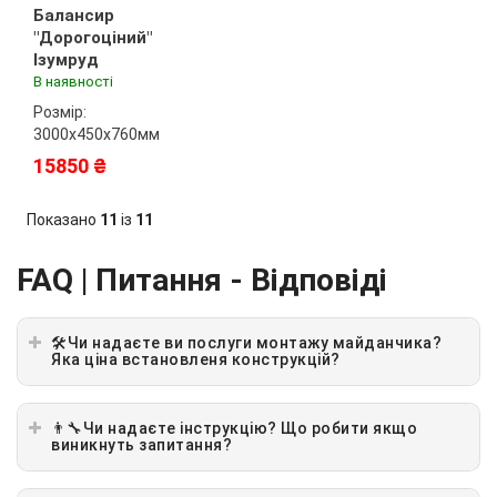
Балансир
"Дорогоціний"
Ізумруд
В наявності
Розмір:
3000х450х760мм
15850 ₴
Показано
11
із
11
FAQ | Питання - Відповіді
🛠Чи надаєте ви послуги монтажу майданчика?
Яка ціна встановленя конструкцій?
👨‍🔧Чи надаєте інструкцію? Що робити якщо
виникнуть запитання?