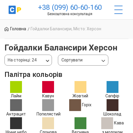
+38 (099) 60-60-160
Безкоштовна консультація
Головна
Гойдалки Балансири, Місто: Херсон
Гойдалки Балансири Херсон
На сторінці: 24
Сортувати
Палітра кольорів
Лайм
Кавун
Жовтий
Сапфір
Горіх
Антрацит
Попелястий
Шоколад
Кава
Нічне небо
Слонова
Весняна
з молоком