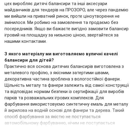
цех виробляє дитячі балансири та інші аксесуари
майданчиків для тендерів на ПРОЗОРО, але через пандемію
ми вийшли на приватний ринок, проте ціноутворення не
змінилося. Ми робимо на замовлення та продаємо без
посередників. Якщо ви бажаєте вигідно замовити балансир
ігровий на площадку за низькою ціною, звертайтеся за
нашими контактами.
З якого матеріалу ми виготовляємо вуличні качелі
балансири для дітей?
Практично вся основа дитячих балансирів виготовлена ​​з
металевого профілю, з якісними затертими швами,
декоративна частина зроблена з вологостійкої фанери.
Щільність металу та фанери залежить від самої конструкції
та відповідає нормам безпеки із сертифікації для виробів
парків та розважальних ігрових комплексів. Для
фарбування використовуємо синтетичну емаль для металу
й акрилова на водній основі для фанери та дерева. Такий
спосіб фарбування за якістю не поступається
автомобільному фарбуванню, нічим не поступається
порошковому фарбуванню. Як результат для клієнта гарна