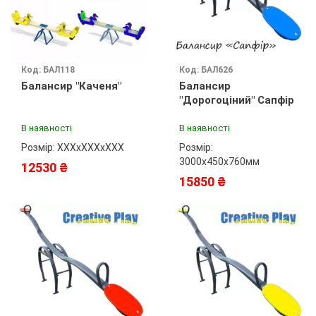
Код: БАЛ118
Код: БАЛ626
Балансир "Каченя"
Балансир
"Дорогоціний" Сапфір
В наявності
В наявності
Розмір: ХХХхХХХхХХХ
Розмір:
3000х450х760мм
12530 ₴
15850 ₴