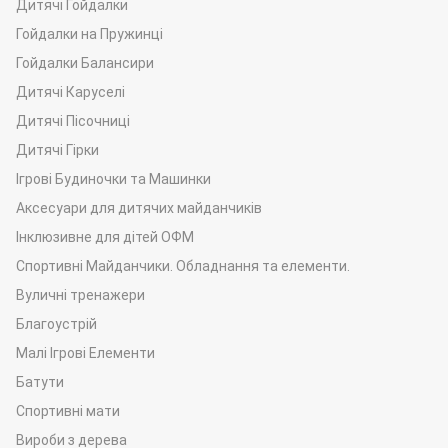
Дитячі Гойдалки
Гойдалки на Пружинці
Гойдалки Балансири
Дитячі Каруселі
Дитячі Пісочниці
Дитячі Гірки
Ігрові Будиночки та Машинки
Аксесуари для дитячих майданчиків
Інклюзивне для дітей ОФМ
Спортивні Майданчики. Обладнання та елементи.
Вуличні тренажери
Благоустрій
Малі Ігрові Елементи
Батути
Спортивні мати
Вироби з дерева