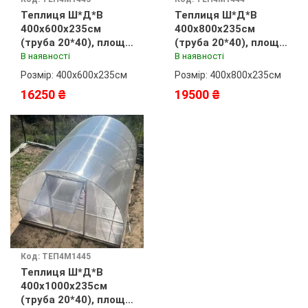
Теплиця Ш*Д*В
Теплиця Ш*Д*В
400х600х235см
400х800х235см
(труба 20*40), площа
(труба 20*40), площа
24м²
32м²
В наявності
В наявності
Розмір: 400х600х235см
Розмір: 400х800х235см
16250 ₴
19500 ₴
Код: ТЕП4М1445
Теплиця Ш*Д*В
400х1000х235см
(труба 20*40), площа