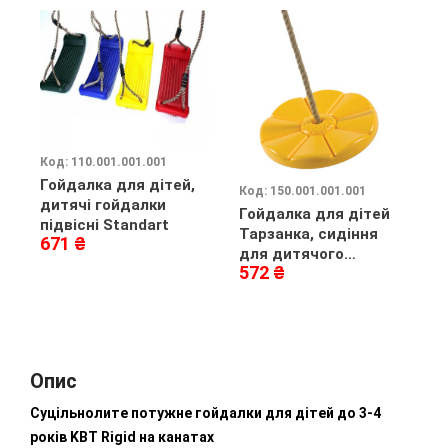
Код: 110.001.001.001
Гойдалка для дітей,
Код: 150.001.001.001
К
дитячі гойдалки
Гойдалка для дітей
Г
підвісні Standart
Тарзанка, сидіння
D
671 ₴
для дитячого
с
572 ₴
3
майданчика з
канатом
Опис
Суцільнолите потужне гойдалки для дітей до 3-4
років KBT Rigid на канатах