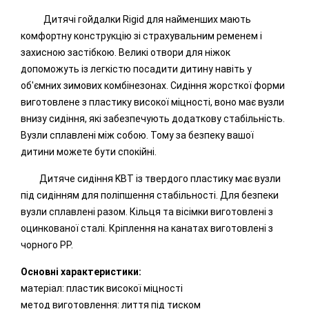
Дитячі гойдалки Rigid для найменших мають
комфортну конструкцію зі страхувальним ременем і
захисною застібкою. Великі отвори для ніжок
допоможуть із легкістю посадити дитину навіть у
об'ємних зимових комбінезонах. Сидіння жорсткої форми
виготовлене з пластику високої міцності, воно має вузли
внизу сидіння, які забезпечують додаткову стабільність.
Вузли сплавлені між собою. Тому за безпеку вашої
дитини можете бути спокійні.
Дитяче сидіння KBT із твердого пластику має вузли
під сидінням для поліпшення стабільності. Для безпеки
вузли сплавлені разом. Кільця та вісімки виготовлені з
оцинкованої сталі. Кріплення на канатах виготовлені з
чорного PP.
Основні характеристики:
матеріал: пластик високої міцності
метод виготовлення: лиття під тиском