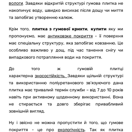
вологи
.
Завдяки відкритій структурі гумова плитка не
накопичує воду, швидко висихає після дощу чи миття
та запобігає утворенню калюж.
Крім того,
плитка з гумової крихти
,
купити
яку ми
пропонуємо, має
антиковзке покриття
- її п
оверхня
має спеціальну структуру, яка запобігає ковзанню. Це
особливо важливо у дощ, під час танення снігу чи
випадкового потрапляння води на покриття.
До того ж гумовій плитці
характерна
зносостійкість.
Завдяки щільній структурі
та використанню поліуретанового зв’язуючого дана
плитка має тривалий термін служби – від 7 до 10 років
навіть при активному щоденному використанні. Вона
не стирається та довго зберігає привабливий
зовнішній вигляд.
Ну і звісно не можна пропустити й того, що гумове
покриття - це про
екологічність
. Так як плитка