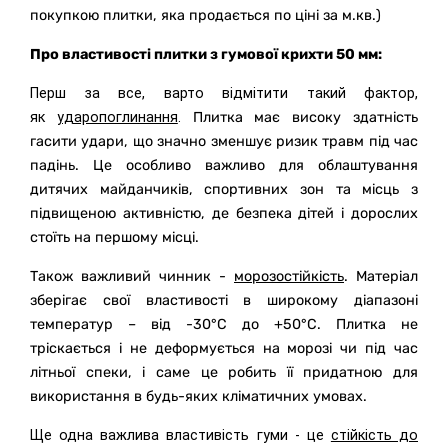
покупкою плитки, яка продається по ціні за м.кв.)
Про властивості плитки з гумової крихти 50 мм:
Перш за все, варто відмітити такий фактор,
як
ударопоглинання
.
Плитка має високу здатність
гасити удари, що значно зменшує ризик травм під час
падінь. Це особливо важливо для облаштування
дитячих майданчиків, спортивних зон та місць з
підвищеною активністю, де безпека дітей і дорослих
стоїть на першому місці.
Також важливий чинник -
морозостійкість
.
Матеріал
зберігає свої властивості в широкому діапазоні
температур – від -30°C до +50°C. Плитка не
тріскається і не деформується на морозі чи під час
літньої спеки, і саме це робить її придатною для
використання в будь-яких кліматичних умовах.
Ще одна важлива властивість гуми - це
стійкість до