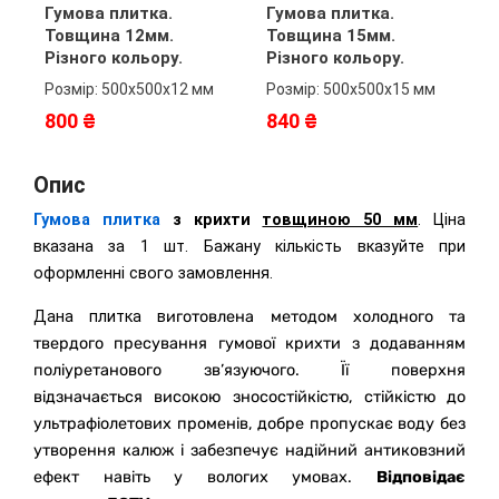
Гумова плитка.
Гумова плитка.
Г
Товщина 12мм.
Товщина 15мм.
Т
Різного кольору.
Різного кольору.
Р
Розмір: 500х500х12 мм
Розмір: 500х500х15 мм
Р
800 ₴
840 ₴
9
Опис
Гумова плитк
а
з крихти
товщиною 50 мм
. Ціна
вказана за 1 шт. Бажану кількість вказуйте при
оформленні свого замовлення.
Дана плитка в
иготовлена методом холодного та
твердого пресування гумової крихти з додаванням
поліуретанового зв’язуючого.
Її поверхня
відзначається високою зносостійкістю, стійкістю до
ультрафіолетових променів, добре пропускає воду без
утворення калюж і забезпечує надійний антиковзний
ефект навіть у вологих умовах.
Відповідає