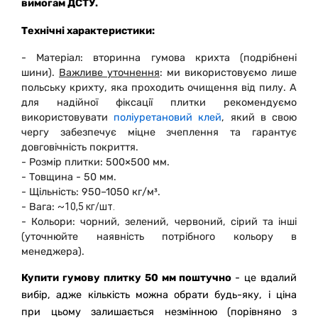
вимогам
ДСТУ
.
Технічні характеристики:
-
Матеріал: вторинна гумова крихта (подрібнені
шини).
Важливе уточнення
: ми використовуємо лише
польську крихту, яка проходить очищення від пилу. А
д
ля надійної фіксації плитки рекомендуємо
використовувати
поліуретановий клей
, який в свою
чергу забезпечує міцне зчеплення та гарантує
довговічність покриття.
- Розмір плитки: 500×500 мм.
- Товщина - 50 мм.
- Щільність: 950–1050 кг/м³.
- Вага:
~10,5 кг/шт.
- Кольори: чорний, зелений, червоний, сірий та інші
(уточнюйте наявність потрібного кольору в
менеджера).
Купити гумову плитку 50 мм поштучно
- це вдалий
вибір, адже кількість можна обрати будь-яку, і ціна
при цьому залишається незмінною (порівняно з