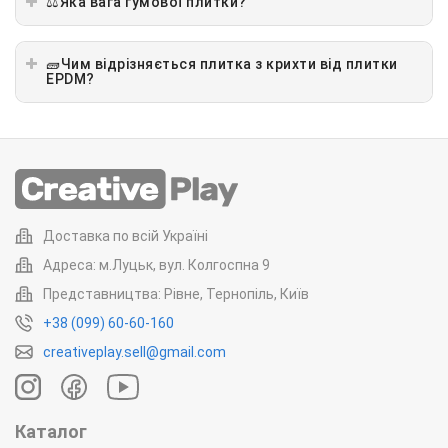
⚖️Яка вага гумової плитки?
🧱Чим відрізняється плитка з крихти від плитки
EPDM?
Доставка по всій Україні
Адреса: м.Луцьк, вул. Колгоспна 9
Представництва: Рівне, Тернопіль, Київ
+38 (099) 60-60-160
creativeplay.sell@gmail.com
Каталог