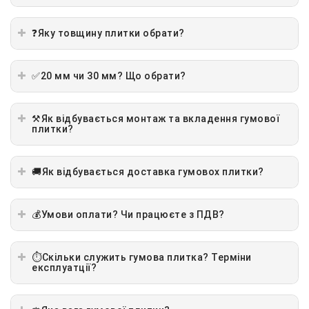
❓Яку товщину плитки обрати?
✅20 мм чи 30 мм? Що обрати?
⚒️Як відбувається монтаж та вкладення гумової
плитки?
🚚Як відбувається доставка гумовох плитки?
💰Умови оплати? Чи працюєте з ПДВ?
⏱️Скільки служить гумова плитка? Терміни
експлуатції?