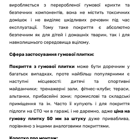
в
иробляється з переробленої гумової крихти та
безпечних компонентів, вона не містить токсичних
домішок і не виділяє шкідливих речовин під час
експлуатації. Тому таке покриття є абсолютно
безпечним як для дітей і домашніх тварин, так і для
навколишнього середовища вцілому.
Сфера застосування гумової плитки:
Покриття з гумової плитки
може бути доречним у
багатьох випадках, проте найбільш популярними є
наступні місцевості:
дитячі та спортивні
майданчики;
тренажерні зали, фітнес-клуби;
тераси,
альтанки, прибасейні зони;
промислові та складські
приміщення та ін. Часто її купують і для покриття
підлоги на СТО чи в гаражі, і не даремно, адже
ціна на
гумову плитку 50 мм за штуку
дуже приваблива,
порівняно з іншими аналоговими покриттями.
Коротко про монтаж: