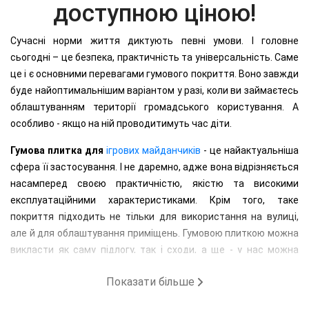
доступною ціною!
Сучасні норми життя диктують певні умови. І головне
сьогодні – це безпека, практичність та універсальність. Саме
це і є основними перевагами гумового покриття. Воно завжди
буде найоптимальнішим варіантом у разі, коли ви займаєтесь
облаштуванням території громадського користування. А
особливо - якщо на ній проводитимуть час діти.
Гумова плитка для
ігрових майданчиків
- це найактуальніша
сфера її застосування. І не даремно, адже вона відрізняється
насамперед своєю практичністю, якістю та високими
експлуатаційними характеристиками. Крім того, таке
покриття підходить не тільки для використання на вулиці,
але й для облаштування приміщень. Гумовою плиткою можна
викласти як саму підлогу, так і сходи, а ще - у нас можна
купити навіть гумовий бордюр. Місце експлуатації (вулиця це
Показати більше
чи внутрішнє приміщення) абсолютно ніяк не позначається на
властивостях такого матеріалу. Термін служби гумової