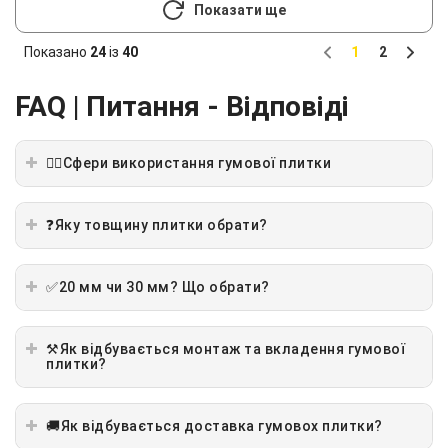
Показати ще
Показано
24
із
40
1
2
Previous
Next
FAQ | Питання - Відповіді
🏋️‍♂️Сфери використання гумової плитки
❓Яку товщину плитки обрати?
✅20 мм чи 30 мм? Що обрати?
⚒️Як відбувається монтаж та вкладення гумової
плитки?
🚚Як відбувається доставка гумовох плитки?