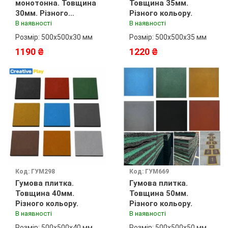
монотонна. Товщина
Товщина 35мм.
30мм. Різного
Різного кольору.
кольору.
В наявності
В наявності
Розмір: 500х500х30 мм
Розмір: 500х500х35 мм
1190 ₴
1220 ₴
Код: ГУМ298
Код: ГУМ669
Гумова плитка.
Гумова плитка.
Товщина 40мм.
Товщина 50мм.
Різного кольору.
Різного кольору.
В наявності
В наявності
Розмір: 500х500х40 мм
Розмір: 500х500х50 мм