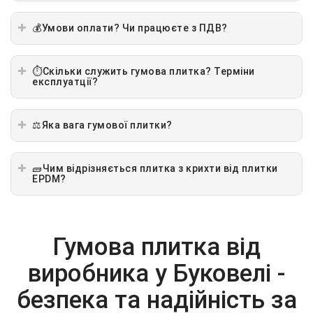
💰Умови оплати? Чи працюєте з ПДВ?
⏱️Скільки служить гумова плитка? Терміни
експлуатції?
⚖️Яка вага гумової плитки?
🧱Чим відрізняється плитка з крихти від плитки
EPDM?
Гумова плитка від
виробника у Буковелі -
безпека та надійність за