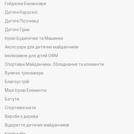
Гойдалки Балансири
Дитячі Каруселі
Дитячі Пісочниці
Дитячі Гірки
Ігрові Будиночки та Машинки
Аксесуари для дитячих майданчиків
Інклюзивне для дітей ОФМ
Спортивні Майданчики. Обладнання та елементи.
Вуличні тренажери
Благоустрій
Малі Ігрові Елементи
Батути
Погодьтеся, - це чудова альтернатива бетонній підлозі, або
Спортивні мати
тротуарній плитці. До того ж покриття такого виду має
Вироби з дерева
антиковзну поверхню. Що своєю чергою значно знижує
Відкриття дитячих майданчиків
ризик посковзнутися на ній навіть під час найактивніших
Ігрові куби