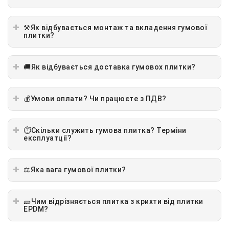
⚒️Як відбувається монтаж та вкладення гумової
плитки?
🚚Як відбувається доставка гумовох плитки?
💰Умови оплати? Чи працюєте з ПДВ?
⏱️Скільки служить гумова плитка? Терміни
експлуатції?
⚖️Яка вага гумової плитки?
🧱Чим відрізняється плитка з крихти від плитки
EPDM?