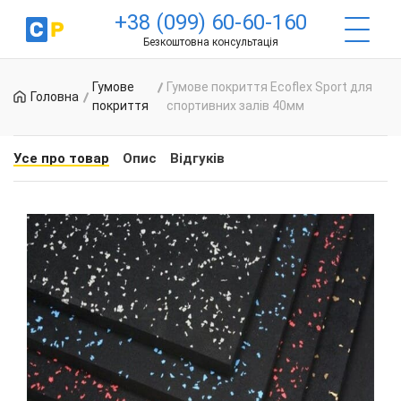
+38 (099) 60-60-160
Безкоштовна консультація
Гумове
Гумове покриття Ecoflex Sport для
Головна
покриття
спортивних залів 40мм
Усе про товар
Опис
Відгуків