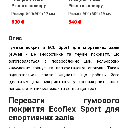
Товщина 12мм.
Товщина 15мм.
Т
Різного кольору.
Різного кольору.
Р
Розмір: 500х500х12 мм
Розмір: 500х500х15 мм
Р
800 ₴
840 ₴
9
Опис
Гумове покриття ECO Sport для спортивних залів
(40мм)
- це зносостійке та гнучке покриття, що
виготовляється з перероблених шин, кольорових
каучукових гранул та поліуретанової сполуки. Також
відзначається своєю міцністю, що робить його
ідеальним для використання у тренажерних залах,
легкоатлетичних манежах та фітнес-центрах.
Переваги гумового
покриття Ecoflex Sport для
спортивних залів