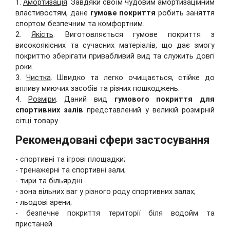
1.
Амортизація
. Завдяки своїм чудовим амортизаційним
властивостям, дане
гумове покриття
робить заняття
спортом безпечним та комфортним.
2.
Якість
. Виготовляється гумове покриття з
високоякісних та сучасних матеріалів, що дає змогу
покриттю зберігати привабливий вид та служить довгі
роки.
3.
Чистка
. Швидко та легко очищається, стійке до
впливу миючих засобів та різних пошкоджень.
4.
Розміри
. Даний вид
гумового покриття для
спортивних залів
представлений у великій розмірній
сітці товару.
Рекомендовані сфери застосування
- спортивні та ігрові площадки
;
-
тренажерні та спортивні зали;
-
тири та більярдні
- зона вільних ваг у різного роду спортивних залах;
- льодові арени;
-
безпечне покриття території біля водойм та
пристаней