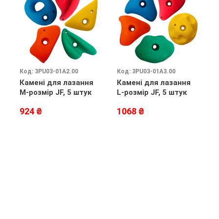
Код: 3PU03-01A2.00
Код: 3PU03-01A3.00
К
Камені для лазання
Камені для лазання
З
M-розмір JF, 5 штук
L-розмір JF, 5 штук
с
п
924 ₴
1068 ₴
8