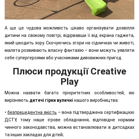
А ще це чудова можливість цікаво організувати дозвілля
дитини на свіжому повітрі, відірвавши її від екрана гаджета,
який шкодить зору. Скочуючись згори на сідничках чи животі,
малята розвивають власну фантазію – вони можуть уявляти
себе супергероями або учасниками дивовижних пригод.
Плюси продукції Creative
Play
Можна назвати багато пріоритетних особливостей, які
вирізняють
дитячі гірки вуличні
нашого виробництва:
•
безпрецедентна якість
– вона підтверджена сертифікацією
ДСТУ, тому наше ігрове обладнання, відповідне нормам
чинного законодавства, можна встановлювати в дитсадках
та інших закладах для дітей;