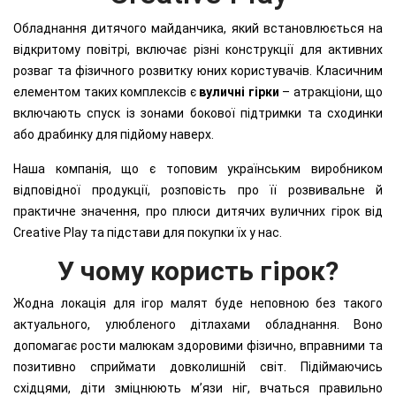
Обладнання дитячого майданчика, який встановлюється на
відкритому повітрі, включає різні конструкції для активних
розваг та фізичного розвитку юних користувачів. Класичним
елементом таких комплексів є
вуличні гірки
– атракціони, що
включають спуск із зонами бокової підтримки та сходинки
або драбинку для підйому наверх.
Наша компанія, що є топовим українським виробником
відповідної продукції, розповість про її розвивальне й
практичне значення, про плюси дитячих вуличних гірок від
Creative Play та підстави для покупки їх у нас.
У чому користь гірок?
Жодна локація для ігор малят буде неповною без такого
актуального, улюбленого дітлахами обладнання. Воно
допомагає рости малюкам здоровими фізично, вправними та
позитивно сприймати довколишній світ. Підіймаючись
східцями, діти зміцнюють м’язи ніг, вчаться правильно