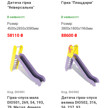
Дитяча гірка
Гірка "Плацдарм"
"Універсальна"
В наявності
В наявності
Розмір:
Розмір:
4500х2850х3080мм
3800х1800х1960мм
58110 ₴
88600 ₴
Код: DIO501
Код: DIO502
Гірка-спуск мала
Дитяча гірка-спуск
DIO501, 269, 54, 193,
велика DIO502, 316,
79, Метал, фанера
56, 237, 93