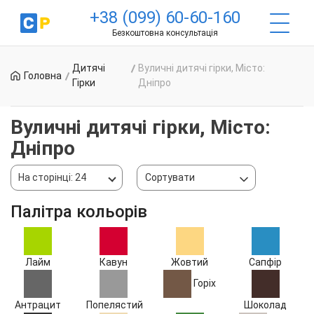
+38 (099) 60-60-160
Безкоштовна консультація
Дитячі
Вуличні дитячі гірки, Місто:
Головна
Гірки
Дніпро
Вуличні дитячі гірки, Місто:
Дніпро
На сторінці: 24
Сортувати
Палітра кольорів
Лайм
Кавун
Жовтий
Сапфір
Горіх
Антрацит
Попелястий
Шоколад