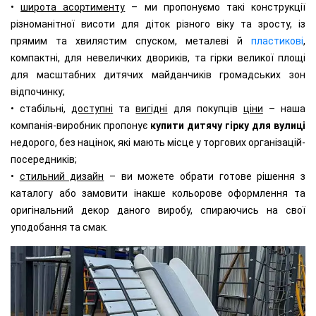
•
широта асортименту
– ми пропонуємо такі конструкції
різноманітної висоти для діток різного віку та зросту, із
прямим та хвилястим спуском, металеві й
пластикові
,
компактні, для невеличких двориків, та гірки великої площі
для масштабних дитячих майданчиків громадських зон
відпочинку;
• стабільні,
доступні
та
вигідні
для покупців
ціни
– наша
компанія-виробник пропонує
купити дитячу гірку для вулиці
недорого, без націнок, які мають місце у торгових організацій-
посередників;
•
стильний дизайн
– ви можете обрати готове рішення з
каталогу або замовити інакше кольорове оформлення та
оригінальний декор даного виробу, спираючись на свої
уподобання та смак.