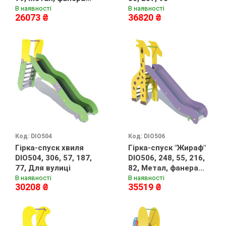
вологостійка,
В наявності
В наявності
26073 ₴
36820 ₴
Ламінована фанера,
Для вулиці
Код: DIO504
Код: DIO506
Гірка-спуск хвиля
Гірка-спуск "Жираф"
DIO504, 306, 57, 187,
DIO506, 248, 55, 216,
77, Для вулиці
82, Метал, фанера
вологостійка,
В наявності
В наявності
30208 ₴
35519 ₴
Ламінована фанера,
Для вулиці