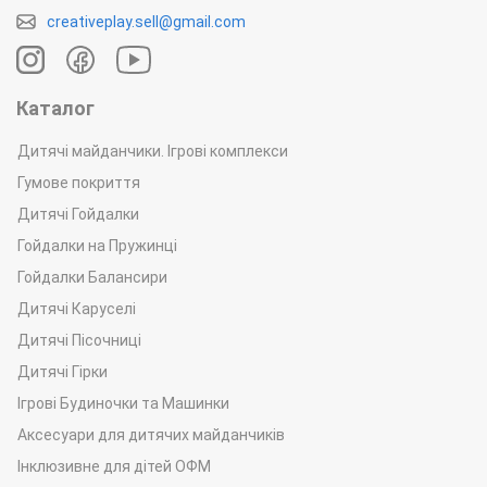
creativeplay.sell@gmail.com
Каталог
Дитячі майданчики. Ігрові комплекси
Гумове покриття
Дитячі Гойдалки
Гойдалки на Пружинці
Гойдалки Балансири
Дитячі Каруселі
Дитячі Пісочниці
Дитячі Гірки
Ігрові Будиночки та Машинки
Аксесуари для дитячих майданчиків
Інклюзивне для дітей ОФМ