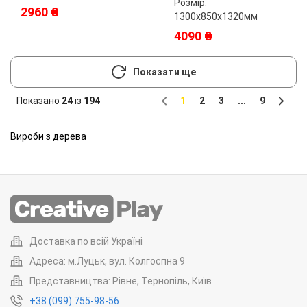
Розмір:
2960 ₴
1300х850х1320мм
4090 ₴
Показати ще
Показано
24
із
194
1
2
3
...
9
Previous
Next
Вироби з дерева
Доставка по всій Україні
Адреса: м.Луцьк, вул. Колгоспна 9
Представництва: Рівне, Тернопіль, Київ
+38 (099) 755-98-56