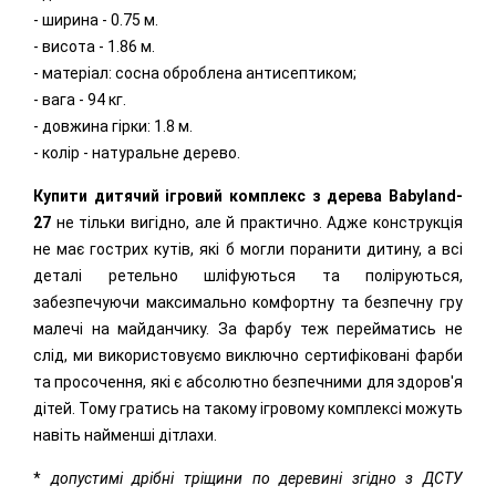
- ширина - 0.75 м.
- висота - 1.86 м.
- матеріал: сосна оброблена антисептиком;
- вага - 94 кг.
- довжина гірки: 1.8 м.
- колір - натуральне дерево.
Купити дитячий ігровий комплекс з дерева
Babyland-
27
не тільки вигідно, але й практично. Адже конструкція
не має гострих кутів, які б могли поранити дитину, а всі
деталі ретельно шліфуються та поліруються,
забезпечуючи максимально комфортну та безпечну гру
малечі на майданчику. За фарбу теж перейматись не
слід, ми використовуємо виключно сертифіковані фарби
та просочення, які є абсолютно безпечними для здоров'я
дітей. Тому гратись на такому ігровому комплексі можуть
навіть найменші дітлахи.
*
допустимі дрібні тріщини по деревині згідно з ДСТУ