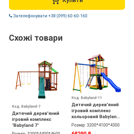
Купити
Зателефонувати +38 (099) 60-60-160
Схожі товари
Код: Babyland-11
Дитячий дерев'яний
Код: Babyland-7
К
ігровий комплекс
Дитячий дерев'яний
Д
кольоровий Babyland-
ігровий комплекс
Б
11
"Babyland 7"
Розмір: 3200*4100*4300
"
68290 ₴
Розмір: 3200*4400*4600
Р