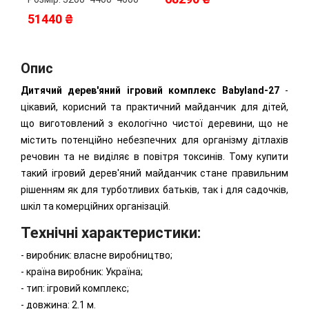
51440 ₴
5
Опис
Дитячий дерев'яний ігровий комплекс
Babyland-27
-
цікавий, корисний та практичний майданчик для дітей,
що виготовлений з екологічно чистої деревини, що не
містить потенційно небезпечних для організму дітлахів
речовин та не виділяє в повітря токсинів. Тому купити
такий ігровий дерев'яний майданчик стане правильним
рішенням як для турботливих батьків, так і для садочків,
шкіл та комерційних організацій.
Технічні характеристики:
- виробник: власне виробництво;
- країна виробник: Україна;
- тип: ігровий комплекс;
- довжина: 2.1 м.