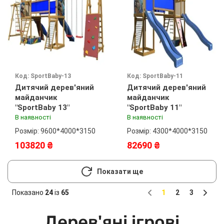
Код: SportBaby-13
Код: SportBaby-11
Дитячий дерев'яний
Дитячий дерев'яний
майданчик
майданчик
"SportBaby 13"
"SportBaby 11"
В наявності
В наявності
Розмір: 9600*4000*3150
Розмір: 4300*4000*3150
103820 ₴
82690 ₴
Показати ще
Показано
24
із
65
1
2
3
Previous
Next
Дерев'яні ігрові