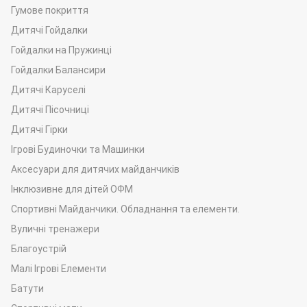
розваг є запорукою розвитку комунікативних навичок дітей,
Гумове покриття
практичного вміння їх спілкуватися між собою та гратися
Дитячі Гойдалки
разом, діяти, як єдина команда;
Гойдалки на Пружинці
• позитивні емоції – різні справи й зайняття на майданчику
Гойдалки Балансири
для ігор дарують дівчаткам та хлопчикам море
задоволення й справжньої насолоди, дають можливість їм
Дитячі Каруселі
радісно посміхатися та відчувати себе щасливими.
Дитячі Пісочниці
Дитячі Гірки
Ігрові Будиночки та Машинки
Аксесуари для дитячих майданчиків
Інклюзивне для дітей ОФМ
Спортивні Майданчики. Обладнання та елементи.
Вуличні тренажери
Благоустрій
Малі Ігрові Елементи
Батути