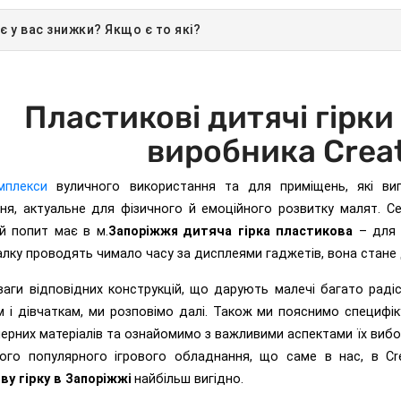
 є у вас знижки? Якщо є то які?
Пластикові дитячі гірки
виробника Creat
омплекси
вуличного використання та для приміщень, які виг
я, актуальне для фізичного й емоційного розвитку малят. Сер
й попит має в м.
Запоріжжя
дитяча гірка пластикова
– для н
алку проводять чимало часу за дисплеями гаджетів, вона стане
ваги відповідних конструкцій, що дарують малечі багато раді
 і дівчаткам, ми розповімо далі. Також ми пояснимо специфік
мерних матеріалів та ознайомимо з важливими аспектами їх виб
ного популярного ігрового обладнання, що саме в нас, в Cr
ву гірку в
Запоріжжі
найбільш вигідно.