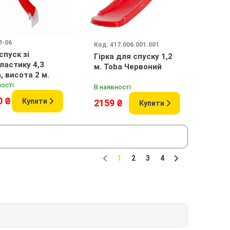
П-06
Код: 417.006.001.001
спуск зі
Гірка для спуску 1,2
ластику 4,3
м. Toba Червоний
, висота 2 м.
ності
В наявності
0 ₴
Купити
2159 ₴
Купити
1
2
3
4
Previous
Next