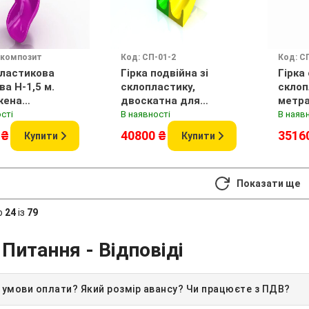
ркомпозит
Код: СП-01-2
Код: С
пластикова
Гірка подвійна зі
Гірка 
ва H-1,5 м.
склопластику,
склоп
жена
двоскатна для
метра
товий
дитячого
сті
В наявності
В наяв
майданчика 2,8 м, H-
 ₴
40800 ₴
3516
Купити
Купити
1,2 м.
Показати ще
о
24
із
79
 Питання - Відповіді
і умови оплати? Який розмір авансу? Чи працюєте з ПДВ?