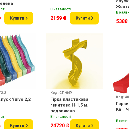
спуск
Зелена
Жовт
сті
В наявності
В наяв
₴
2159 ₴
Купити
Купити
5388
T2.2
Код: СП-04У
Код: 40
спуск Yulvo 2,2
Гірка пластикова
Горки
гвинтова H-1,5 м.
KBT Ч
подовжена
сті
В наявності
В наяв
₴
24720 ₴
Купити
Купити