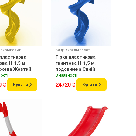
кркомпозит
Код: Укркомпозит
 пластикова
Гірка пластикова
ова H-1,5 м.
гвинтова H-1,5 м.
вжена Жовтий
подовжена Синій
ності
В наявності
0 ₴
24720 ₴
Купити
Купити