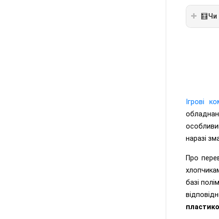
🧮Чи
Ігрові к
обладнанн
особливи
наразі зм
Про пере
хлопчикам
базі полі
відповід
пластико