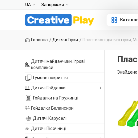
UA
Запоріжжя
Катало
Головна
Дитячі Гірки
Пластикові дитячі гірки, М
Плас
Дитячі майданчики. Ігрові
комплекси
Знайдено 
Гумове покриття
Дитячі Гойдалки
Гойдалки на Пружинці
Гойдалки Балансири
Дитячі Каруселі
Дитячі Пісочниці