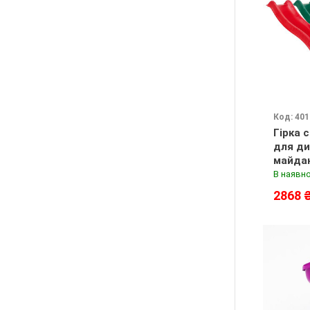
Код: 401
Гірка 
для ди
майдан
В наявно
2868 