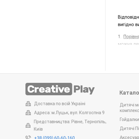
Відповід
вигідно в
1.
Порівн
можна лег
2.
Просто
досвідчен
доставле
3.
Водості
коефіцієн
разі забр
Катало
4.
Еколог
Доставка по всій Україні
виділяют
Дитячі м
комплек
означає,
Адреса: м.Луцьк, вул. Колгоспна 9
буде.
Гойдалки
Представництва: Рівне, Тернопіль,
5.
Нема п
Дитячі П
Київ
дерев’яні
Аксесуар
+38 (099) 60-60-160