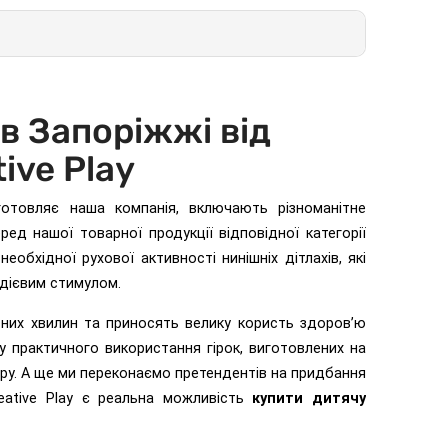
 в Запоріжжі від
ive Play
отовляє наша компанія, включають різноманітне
ед нашої товарної продукції відповідної категорії
еобхідної рухової активності нинішніх дітлахів, які
 дієвим стимулом.
сних хвилин та приносять велику користь здоров’ю
у практичного використання гірок, виготовлених на
ору. А ще ми переконаємо претендентів на придбання
eative Play є реальна можливість
купити дитячу