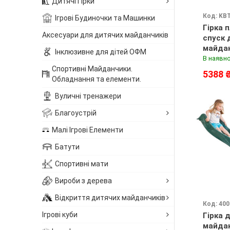
Дитячі Гірки
Код: KB
Ігрові Будиночки та Машинки
Гірка 
Аксесуари для дитячих майданчиків
спуск 
майдан
Інклюзивне для дітей ОФМ
водна
В наявно
Спортивні Майданчики.
5388 
Обладнання та елементи.
Вуличні тренажери
Благоустрій
Малі Ігрові Елементи
Батути
Спортивні мати
Вироби з дерева
Відкриття дитячих майданчиків
Код: 400
Ігрові куби
Гірка 
майдан