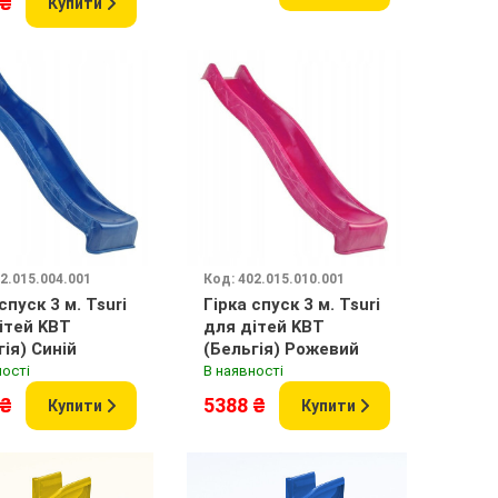
 ₴
Купити
2.015.004.001
Код: 402.015.010.001
спуск 3 м. Tsuri
Гірка спуск 3 м. Tsuri
ітей KBT
для дітей KBT
гія) Синій
(Бельгія) Рожевий
ності
В наявності
 ₴
5388 ₴
Купити
Купити