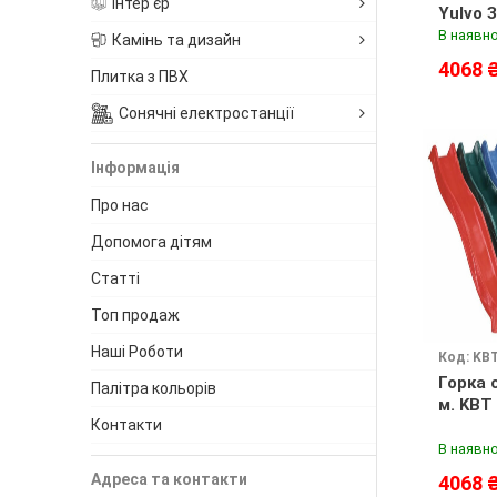
Інтер'єр
Yulvo 
В наявно
Камінь та дизайн
4068 
Плитка з ПВХ
Сонячні електростанції
Інформація
Про нас
Допомога дітям
Статті
Топ продаж
Наші Роботи
Код: KB
Горка 
Палітра кольорів
м. KBT
Контакти
В наявно
Адреса та контакти
4068 