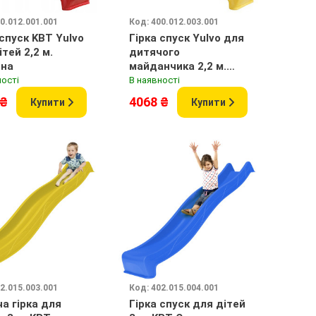
0.012.001.001
Код: 400.012.003.001
 спуск KBT Yulvo
Гірка спуск Yulvo для
тей 2,2 м.
дитячого
она
майданчика 2,2 м.
KBT Жовта
ності
В наявності
 ₴
4068 ₴
Купити
Купити
2.015.003.001
Код: 402.015.004.001
а гірка для
Гірка спуск для дітей