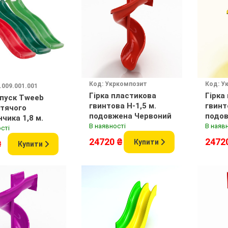
Код: Укркомпозит
Код: У
.009.001.001
Гірка пластикова
Гірка
спуск Tweeb
гвинтова H-1,5 м.
гвинт
тячого
подовжена Червоний
подо
чика 1,8 м.
В наявності
В наяв
сті
24720 ₴
2472
Купити
₴
Купити