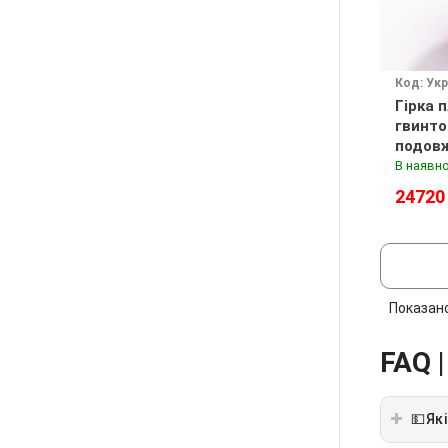
Код: Ук
Гірка 
гвинто
подов
Фіоле
В наявно
24720
Показан
FAQ |
💵Як