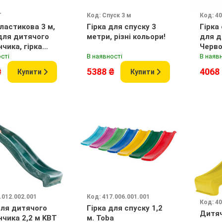
T
Код: Спуск 3 м
Код: 40
пластикова 3 м,
Гірка для спуску 3
Гірка
для дитячого
метри, різні кольори!
для ді
чика, гірка
Черв
сті
В наявності
В наяв
₴
5388 ₴
4068
Купити
Купити
.012.002.001
Код: 417.006.001.001
Код: 40
для дитячого
Гірка для спуску 1,2
Дитяч
чика 2,2 м KBT
м. Toba