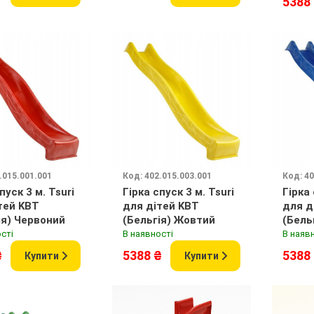
5388
.015.001.001
Код: 402.015.003.001
Код: 40
пуск 3 м. Tsuri
Гірка спуск 3 м. Tsuri
Гірка 
тей KBT
для дітей KBT
для д
ія) Червоний
(Бельгія) Жовтий
(Бель
сті
В наявності
В наяв
₴
5388 ₴
5388
Купити
Купити