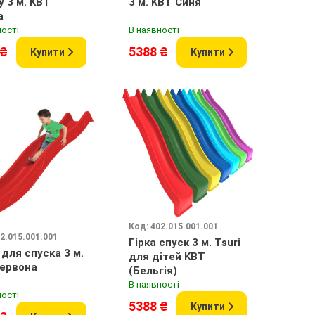
у 3 м. KBT
3 м. KBT Синя
а
ності
В наявності
 ₴
5388 ₴
Купити
Купити
Код: 402.015.001.001
2.015.001.001
Гірка спуск 3 м. Tsuri
 для спуска 3 м.
для дітей KBT
ервона
(Бельгія)
В наявності
ності
5388 ₴
Купити