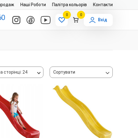
продаж
Наші Роботи
Палітра кольорів
Контакти
0
0
60
Вхід
а сторінці: 24
Сортувати