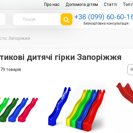
Про нас
Допомога дітям
Статті
Топ 
+38 (099) 60-60-1
г
Безкоштовна консультація
істо: Запоріжжя
тикові дитячі гірки Запоріжжя
79 товарів
Н