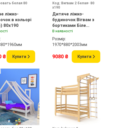
ровать белая 80
Код: Вигвам 2 белая- 80
х190
е ліжко-
Дитяче ліжко-
очок в кольорі
будиночок Вігвам з
(Білий) 80х190
бортиками Біле
80х190
ності
В наявності
:
Розмір:
880*1960мм
1970*880*2003мм
0 ₴
9080 ₴
Купити
Купити