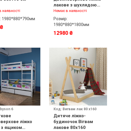
лакове з шухлядою
80x190 см
в наявності
Немає в наявності
: 1980*880*790мм
Розмір:
1980*880*1800мм
 ₴
12980 ₴
byson 6
Код: Вигвам лак 80 х160
ткове
Дитяче ліжко-
верхове ліжко
будиночок Вігвам
) з ящиком
лакове 80х160