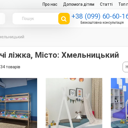
Про нас
Допомога дітям
Статті
Топ 
+38 (099) 60-60-1
г
Безкоштовна консультація
Хмельницький
чі ліжка, Місто: Хмельницький
34 товарів
Н