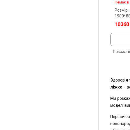
Немає в
Розмір:
1980*8
10360
Показан
Здоров’я 
ліжко
– в
Ми розкаж
моделі ви
Першочер
новонарод