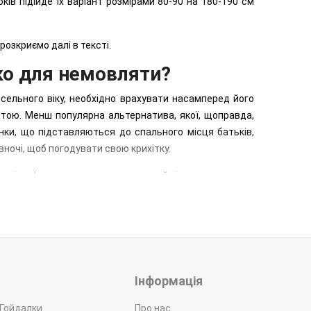
ів підійде їх варіант розмірами 80-90 на 180-190 см
розкриємо далі в тексті.
ко для немовляти?
льного віку, необхідно врахувати насамперед його
тою. Менш популярна альтернатива, якої, щоправда,
інки, що підставляються до спального місця батьків,
ночі, щоб погодувати свою крихітку.
кцією. Їх параметри регулюються й підлаштовуються
можна перетворювати на столик для зміни пелюшок чи
ко-манеж із прозорими бортиками у вигляді ґрат або
и манежі не радять – вони можуть спровокувати у
Інформація
ліжко
з маятниковим механізмом.
 Гойдалки
Про нас