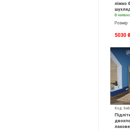
ліжко б
шухля
В наявно
Розмір:
5030 
Код: bab
Підліт
двохпо
лакове