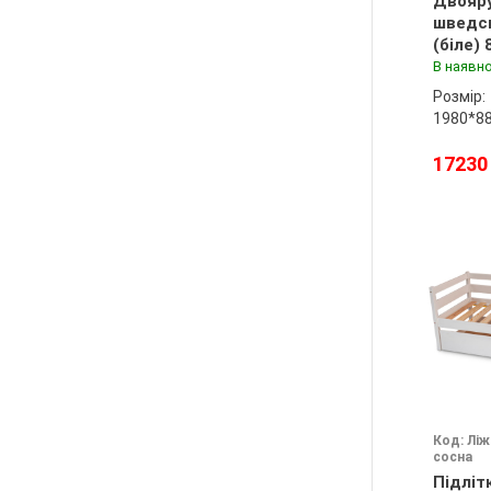
Двояру
шведс
(біле)
В наявно
Розмір:
1980*8
17230
Код: Лі
сосна
Підліт