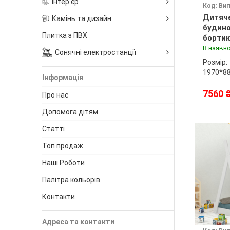
Інтер'єр
Код: Виг
Дитяче
Камінь та дизайн
будино
Плитка з ПВХ
бортик
80х190
В наявно
Сонячні електростанції
Розмір:
1970*8
Інформація
7560 
Про нас
Допомога дітям
Статті
Топ продаж
Наші Роботи
Палітра кольорів
Контакти
Адреса та контакти