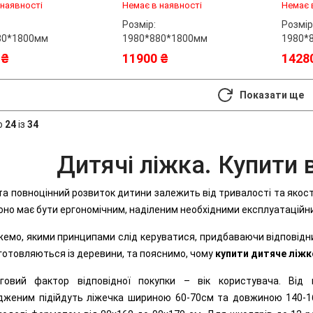
80x19
 наявності
Немає в наявності
Немає 
Розмір:
Розмір
80*1800мм
1980*880*1800мм
1980*
 ₴
11900 ₴
1428
Показати ще
о
24
із
34
Дитячі ліжка. Купити 
та повноцінний розвиток дитини залежить від тривалості та якості 
оно має бути ергономічним, наділеним необхідними експлуатацій
емо, якими принципами слід керуватися, придбаваючи відповідн
готовляються із деревини, та пояснимо, чому
купити дитяче ліжк
говий фактор відповідної покупки – вік користувача. Від
женим підійдуть ліжечка шириною 60-70см та довжиною 140-160