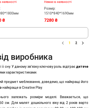
0 см
в наявності
Немає в наявності
:
Розмір:
880*1800мм
1510*840*1690мм
0 ₴
7280 ₴
1
2
Previous
Next
від виробника
її сну. У даному зв’язку ключову роль відіграє
дитяче
ними характеристиками.
ий предмет меблювання, доведемо, що найкращі його
о
найкраще в Creative Рlay.
 нього залежать розміри моделі. Вважається, що
 см. Для малят дошкільного віку від 2 років варто