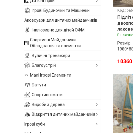
Дитячі Гірки
Ігрові Будиночки та Машинки
Код: bab
Підліт
Аксесуари для дитячих майданчиків
двохпо
лакове
Інклюзивне для дітей ОФМ
В наявно
Спортивні Майданчики.
Розмір:
Обладнання та елементи.
1980*8
Вуличні тренажери
10360
Благоустрій
Малі Ігрові Елементи
Батути
Спортивні мати
Вироби з дерева
Відкриття дитячих майданчиків
Ігрові куби