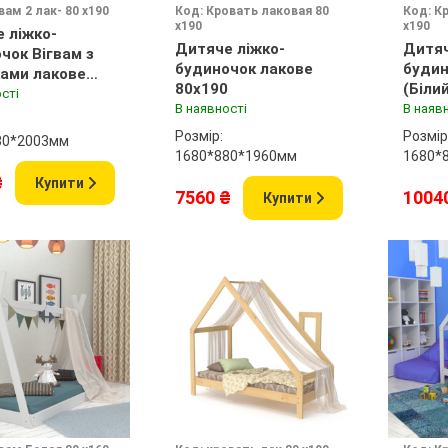
вам 2 лак- 80 х190
Код: Кровать лаковая 80
Код: К
х190
х190
 ліжко-
Дитяче ліжко-
Дитяч
чок Вігвам з
будиночок лакове
будин
ами лакове
80х190
сті
В наявності
В наяв
Розмір:
Розмір
80*2003мм
1680*880*1960мм
1680*
₴
Купити
7560 ₴
1004
Купити