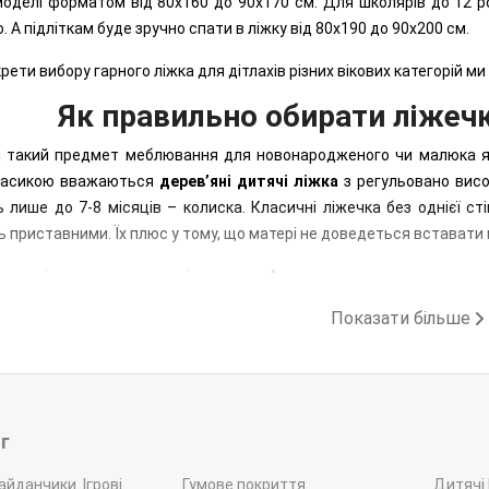
оделі форматом від 80х160 до 90х170 см. Для школярів до 12 рок
. А підліткам буде зручно спати в ліжку від 80х190 до 90х200 см.
рети вибору гарного ліжка для дітлахів різних вікових категорій ми 
Як правильно обирати ліжеч
 такий предмет меблювання для новонародженого чи малюка ясе
ласикою вважаються
дерев’яні дитячі ліжка
з регульовано висо
 лише до 7-8 місяців – колиска. Класичні ліжечка без однієї ст
 приставними. Їх плюс у тому, що матері не доведеться вставати в
 версіями вважаються ліжка-трансформери з модульною констру
го, як малюк росте й набирає вагу. У тренді модифікації, які 
Показати більше
ання малюка.
т мобільний, дорожній чи переносний, можна використати ліжеч
те для постійного спання провідні психологи застосовуват
звиток клаустрофобії.
г
ть заколисування немовлятка забезпечить
дерев’яне дитяче 
айданчики. Ігрові
Гумове покриття
Дитячі