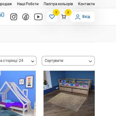
продаж
Наші Роботи
Палітра кольорів
Контакти
0
0
60
Вхід
а сторінці: 24
Сортувати