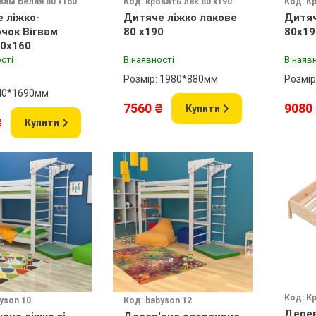
вам Белая 80 х160
Код: кровать лак 80 х190
Код: К
 ліжко-
Дитяче ліжко лакове
Дитяч
чок Вігвам
80 х190
80х19
80х160
сті
В наявності
В наяв
Розмір: 1980*880мм
Розмір
40*1690мм
7560 ₴
9080
Купити
₴
Купити
Код: К
yson 10
Код: babyson 12
Дерев