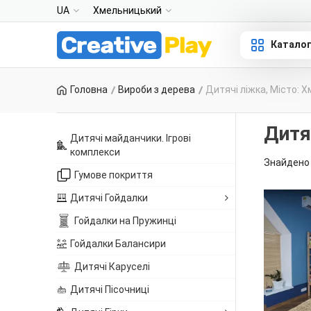
UA
Хмельницький
Катало
Головна
Вироби з дерева
Дитячі ліжка, Місто: 
Дитя
Дитячі майданчики. Ігрові
комплекси
Знайдено 
Гумове покриття
Дитячі Гойдалки
Гойдалки на Пружинці
Гойдалки Балансири
Дитячі Каруселі
Дитячі Пісочниці