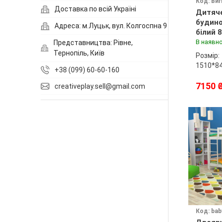
Код: Виг
Доставка по всій Україні
Дитяче
будино
Адреса: м.Луцьк, вул. Колгоспна 9
білий 
В наявно
Представництва: Рівне,
Тернопіль, Київ
Розмір:
1510*8
+38 (099) 60-60-160
7150 
creativeplay.sell@gmail.com
Код: bab