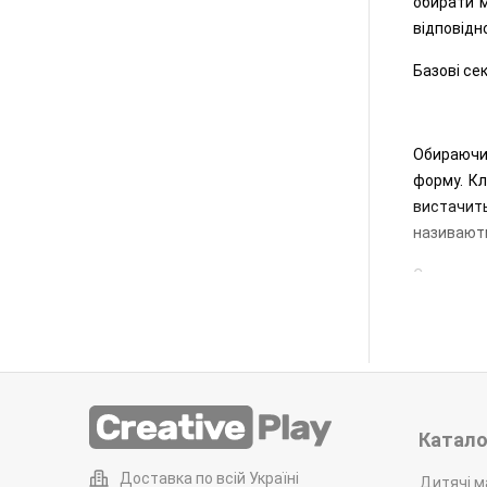
обирати м
відповідно
Базові сек
Обираючи
форму. К
вистачить
називають
Сучасними
в міру то
переодяг
Як варіан
сітки.
Про
малечі ро
Катало
Можливіс
Доставка по всій Україні
Дитячі м