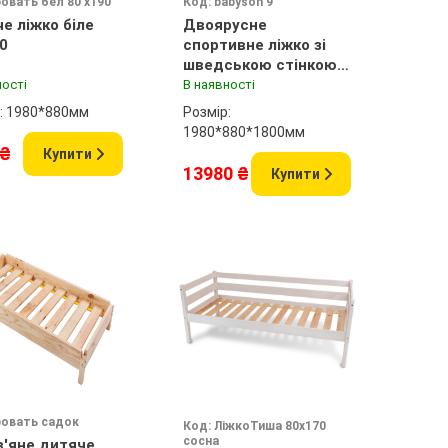
ровать бел 80 х190
Код: babyson 9
е ліжко біле
Двоярусне
0
спортивне ліжко зі
шведською стінкою
80x190см
ності
В наявності
: 1980*880мм
Розмір:
1980*880*1800мм
 ₴
Купити
13980 ₴
Купити
ровать садок
Код: ЛіжкоТиша 80х170
сосна
'яне дитяче