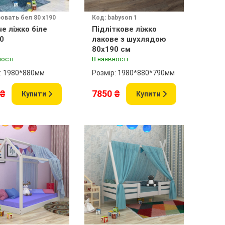
ровать бел 80 х190
Код: babyson 1
е ліжко біле
Підліткове ліжко
0
лакове з шухлядою
80x190 см
ності
В наявності
: 1980*880мм
Розмір: 1980*880*790мм
 ₴
7850 ₴
Купити
Купити