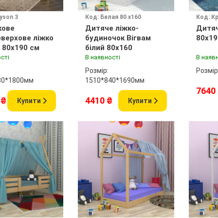
yson 3
Код: Белая 80 х160
Код: К
кове
Дитяче ліжко-
Дитяч
верхове ліжко
будиночок Вігвам
80х19
 80x190 см
білий 80х160
сті
В наявності
В наяв
Розмір:
Розмір
80*1800мм
1510*840*1690мм
7640
 ₴
4410 ₴
Купити
Купити