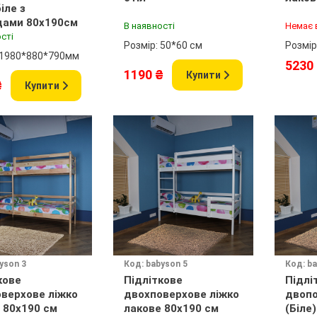
іле з
дами 80x190см
В наявності
Немає 
сті
Розмір: 50*60 см
Розмір
 1980*880*790мм
5230
1190 ₴
Купити
₴
Купити
yson 3
Код: babyson 5
Код: ba
кове
Підліткове
Підлі
верхове ліжко
двохповерхове ліжко
двопо
 80x190 см
лакове 80x190 см
(Біле