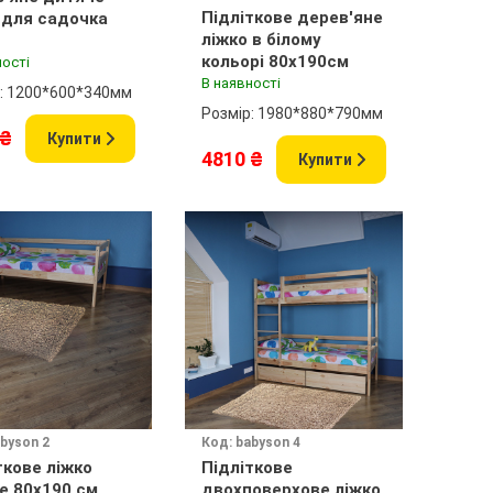
Підліткове дерев'яне
 для садочка
ліжко в білому
кольорі 80x190см
ності
В наявності
: 1200*600*340мм
Розмір: 1980*880*790мм
 ₴
Купити
4810 ₴
Купити
byson 2
Код: babyson 4
ткове ліжко
Підліткове
лакове 80x190 см
двохповерхове ліжко