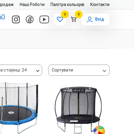
продаж
Наші Роботи
Палітра кольорів
Контакти
0
0
60
Вхід
а сторінці: 24
Сортувати