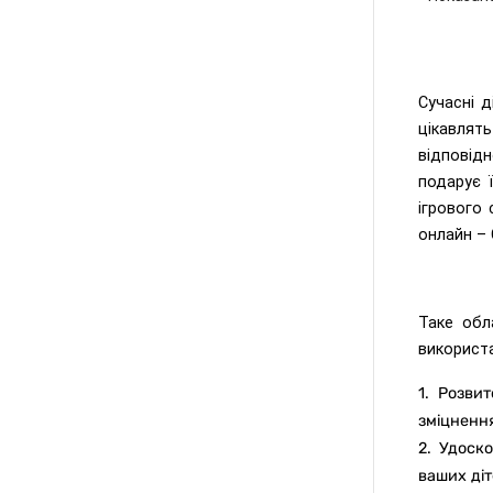
Сучасні д
цікавлят
відповід
подарує 
ігрового
онлайн – 
Таке обл
використа
1. Розви
зміцнення
2. Удоск
ваших діт