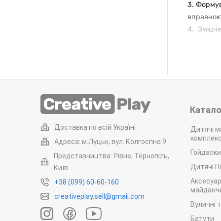
3. Форму
вправною,
4. Зміцн
застудни
чи доньку
5. Море 
антистре
піднесени
Катало
Дослідже
рук, сти
Доставка по всій Україні
Дитячі м
дорослих
комплек
Адреса: м.Луцьк, вул. Колгоспна 9
тренуванн
Гойдалки
Представництва: Рівне, Тернопіль,
Дитячі П
Київ
Аксесуар
+38 (099) 60-60-160
У нашому 
майданчи
creativeplay.sell@gmail.com
Плей» пр
Вуличні 
наступни
Батути