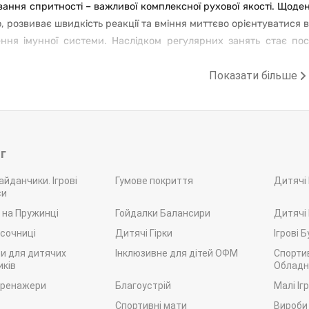
вання спритності – важливої комплексної рухової якості. Щод
 розвиває швидкість реакції та вміння миттєво орієнтуватися 
ення імунної системи. Наслідком регулярних занять стає пос
м та інфекційним хворобам – це ще одна вагома причина, щоб
Показати більше
 здоровішою, міцнішою, більш витривалою та стійкою до хвороб
позитивний емоцій. Стрибання на такому пристрої, внаслідо
совий ефект – воно дозволяє розслабити мускулатуру, відв
й та бадьорий настрій.
г
ння науковців довели, що вправи на батуті також розвивають 
мулюють метаболічні процеси та забезпечують гармонійний фі
айданчики. Ігрові
Гумове покриття
Дитячі
, що ведуть малорухливий спосіб життя, вони є профілактико
си
я серця, контролю маси тіла й активізації роботи лімфатичної с
 на Пружинці
Гойдалки Балансири
Дитячі
Види та типи б
ісочниці
Дитячі Гірки
Ігрові 
и для дитячих
Інклюзивне для дітей ОФМ
Спорти
каталозі представлені відповідні ігрові тренажери для стрибків
ків
Обладн
опонує
купити батут дитячий
та такий, яким можуть користуват
тренажери
Благоустрій
Малі Іг
ми конструкційними та функціональними особливостями.
Спортивні мати
Вироби