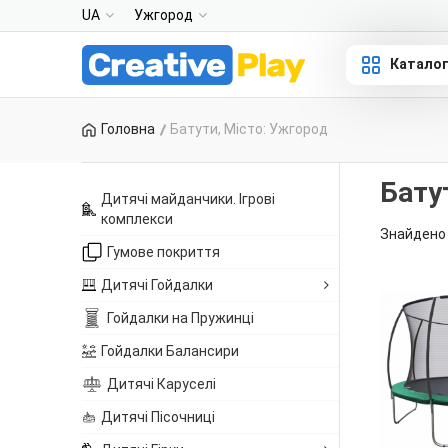
UA
Ужгород
Катало
Головна
Батути, Місто: Ужгород
Бату
Дитячі майданчики. Ігрові
комплекси
Знайдено 
Гумове покриття
Дитячі Гойдалки
Гойдалки на Пружинці
Гойдалки Балансири
Дитячі Каруселі
Дитячі Пісочниці