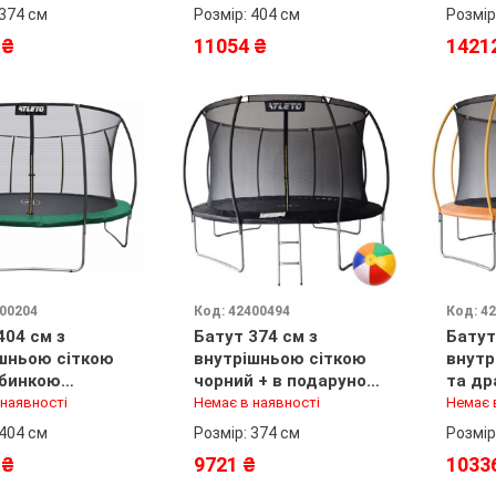
подарунок м'ячик
 374 см
Розмір: 404 см
Розмір
 ₴
11054 ₴
1421
000204
Код: 42400494
Код: 4
404 см з
Батут 374 см з
Батут
шньою сіткою
внутрішньою сіткою
внутр
абинкою
чорний + в подарунок
та др
й + в
м'ячик
оранж
 наявності
Немає в наявності
Немає 
нок м'ячик
подар
 404 см
Розмір: 374 см
Розмір
 ₴
9721 ₴
1033