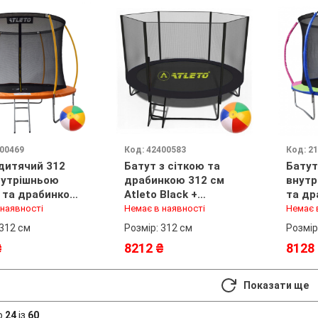
400469
Код: 42400583
Код: 2
дитячий 312
Батут з сіткою та
Батут
нутрішньою
драбинкою 312 см
внутр
 та драбинкою
Atleto Black +
та др
вий + в
подарунок м'ячик
multik
 наявності
Немає в наявності
Немає 
нок м'ячик
 312 см
Розмір: 312 см
Розмір
₴
8212 ₴
8128
Показати ще
о
24
із
60