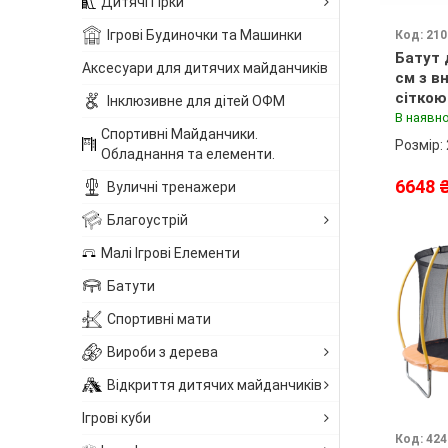
Дитячі Гірки
Ігрові Будиночки та Машинки
Код: 21
Батут 
Аксесуари для дитячих майданчиків
см з в
сіткою
Інклюзивне для дітей ОФМ
Atleto
В наявно
Спортивні Майданчики.
Розмір:
Обладнання та елементи.
6648 
Вуличні тренажери
Благоустрій
Малі Ігрові Елементи
Батути
Спортивні мати
Вироби з дерева
Відкриття дитячих майданчиків
Ігрові куби
Код: 42