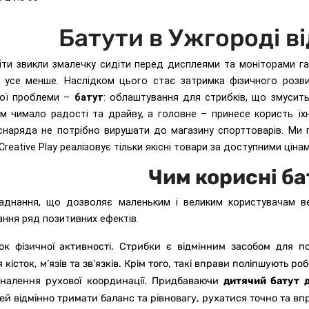
Батути в Ужгороді в
іти звикли змалечку сидіти перед дисплеями та моніторами гад
ь усе менше. Наслідком цього стає затримка фізичного розвит
ної проблеми –
батут
: облаштування для стрибків, що змусить 
їм чимало радості та драйву, а головне – принесе користь ї
 снаряда не потрібно вирушати до магазину спорттоварів. Ми
Creative Play реалізовує тільки якісні товари за доступними цінам
Чим корисні ба
аднання, що дозволяє маленьким і великим користувачам ве
ння ряд позитивних ефектів.
ток фізичної активності. Стрибки є відмінним засобом для 
 кісток, м’язів та зв’язків. Крім того, такі вправи поліпшують р
оналення рухової координації. Придбаваючи
дитячий батут 
ей відмінно тримати баланс та рівновагу, рухатися точно та вп