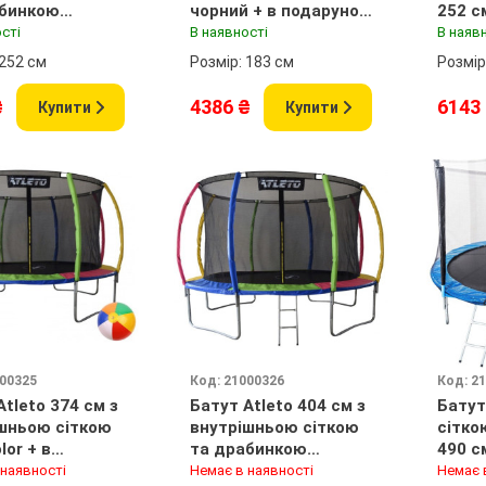
абинкою
чорний + в подарунок
252 с
lor + в
м'ячик
в под
сті
В наявності
В наяв
подарунок м'ячик
м&apo
 252 см
Розмір: 183 см
Розмір
₴
4386 ₴
6143
Купити
Купити
000325
Код: 21000326
Код: 2
Atleto 374 см з
Батут Atleto 404 см з
Батут
шньою сіткою
внутрішньою сіткою
сітко
lor + в
та драбинкою
490 с
подарунок м'ячик
multikolor + в
м'ячи
 наявності
Немає в наявності
Немає 