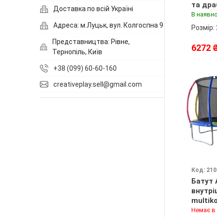
та др
Доставка по всій Україні
multiko
В наявно
Адреса: м.Луцьк, вул. Колгоспна 9
Розмір:
Представництва: Рівне,
6272 
Тернопіль, Київ
+38 (099) 60-60-160
creativeplay.sell@gmail.com
Код: 21
Батут 
внутрі
multiko
Немає в