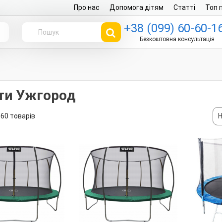
Про нас
Допомога дітям
Статті
Топ 
+38 (099) 60-60-1
г
Безкоштовна консультація
ти Ужгород
60 товарів
Н