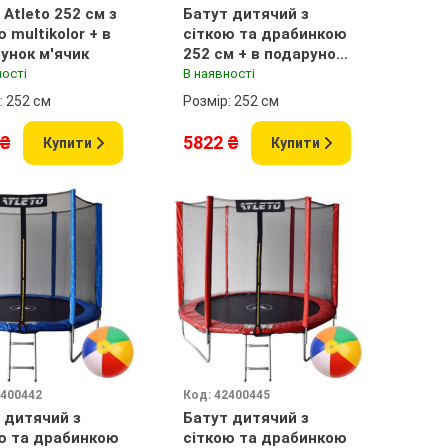
 Atleto 252 см з
Батут дитячий з
 multikolor + в
сіткою та драбинкою
подарунок м'ячик
252 см + в подарунок
м'ячик
ності
В наявності
: 252 см
Розмір: 252 см
 ₴
5822 ₴
Купити
Купити
2400442
Код: 42400445
 дитячий з
Батут дитячий з
ю та драбинкою
сіткою та драбинкою