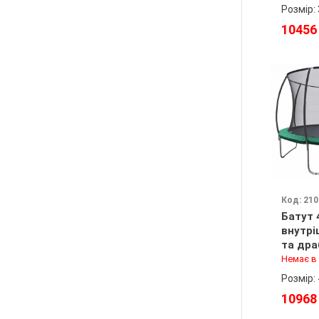
Розмір:
10456
Код: 21
Батут 
внутрі
та др
зелени
Немає в
подару
Розмір:
10968