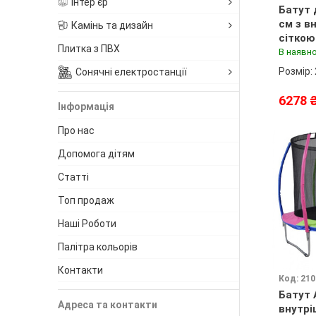
Інтер'єр
Батут 
см з в
Камінь та дизайн
сіткою
Плитка з ПВХ
оранже
В наявно
подару
Розмір:
Сонячні електростанції
6278 
Інформація
Про нас
Допомога дітям
Статті
Топ продаж
Наші Роботи
Палітра кольорів
Контакти
Код: 21
Батут 
Адреса та контакти
внутрі