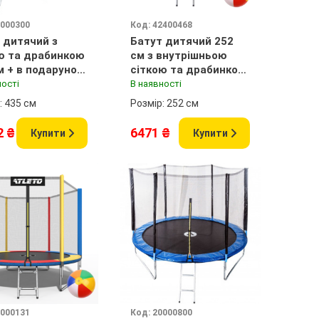
1000300
Код: 42400468
 дитячий з
Батут дитячий 252
ю та драбинкою
см з внутрішньою
м + в подарунок
сіткою та драбинкою
к
чорний + в подарунок
ності
В наявності
м'ячик
: 435 см
Розмір: 252 см
2 ₴
6471 ₴
Купити
Купити
1000131
Код: 20000800