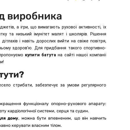
Previous
Next
ід виробника
жетів, а ігри, що вимагають рухової активності, їх
ку та низький імунітет малят і школярів. Рішення
дітлахів і навіть дорослих вийти на свіже повітря,
хньому здоров’ю. Для придбання такого спортивно-
 пропонуємо
купити батута
на сайті нашої компанії
и!
тути?
село стрибати, забезпечує за умови регулярного
покращення функціоналу опорно-рухового апарату:
оботу кардіологічної системи, серця та судин.
для дому
, можна бути впевненим, що він навчить
равно керувати власним тілом.