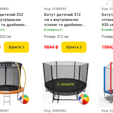
000803
Код: 21000503
Код: 2
дитячий 252
Батут дитячий 312
Батут
нутрішньою
см з внутрішньою
сітко
 та драбинкою
сіткою та драбинкою
435 с
 зелений + в
зелений + в
м'ячи
сті
В наявності
В наяв
подарунок м'ячик
подарунок м'ячик
 252 см
Розмір: 312 см
Розмір
₴
9844 ₴
1064
Купити
Купити
400467
Код: 42400582
Код: 2