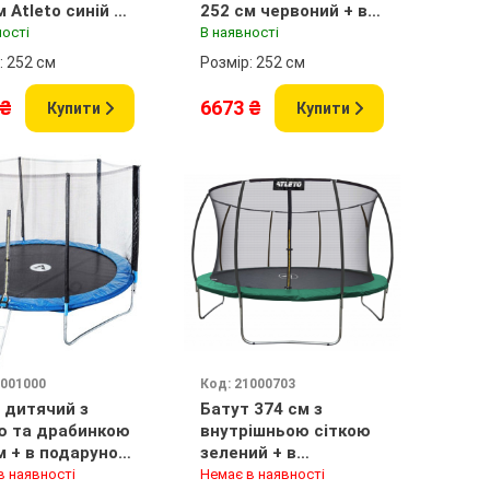
м Atleto синій +
252 см червоний + в
арунок
подарунок м'ячик
ності
В наявності
s;ячик
: 252 см
Розмір: 252 см
 ₴
6673 ₴
Купити
Купити
1001000
Код: 21000703
 дитячий з
Батут 374 см з
ю та драбинкою
внутрішньою сіткою
м + в подарунок
зелений + в
к
подарунок м'ячик
в наявності
Немає в наявності