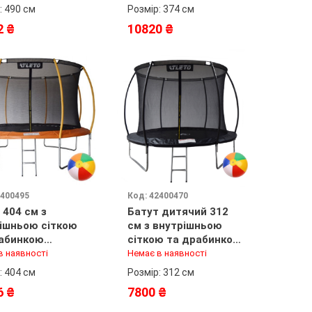
: 490 см
Розмір: 374 см
2 ₴
10820 ₴
2400495
Код: 42400470
 404 см з
Батут дитячий 312
ішньою сіткою
см з внутрішньою
абинкою
сіткою та драбинкою
евий + в
чорний + в подарунок
в наявності
Немає в наявності
унок м'ячик
м'ячик
: 404 см
Розмір: 312 см
6 ₴
7800 ₴