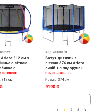
1000124
Код: 42400458
 Atleto 312 см з
Батут дитячий з
ішньою сіткою
сіткою 374 см Atleto
абинкою
синій + в подарунок
olor + в
м'ячик
в наявності
Немає в наявності
подарунок м'ячик
: 312 см
Розмір: 374 см
 ₴
9190 ₴
1
2
3