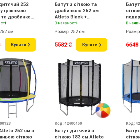
дитячий 252
Батут з сіткою та
Батут
нутрішньою
драбинкою 252 см
сіткою
 та драбинкою
Atleto Black +
вий + в
подарунок м'ячик
сті
В наявності
В наяв
нок м'ячик
 252 см
Розмір: 252 см
Розмір
₴
5582 ₴
6648
Купити
Купити
000123
Код: 42400450
Код: 4
Atleto 252 см з
Батут дитячий з
Батут
шньою сіткою
сіткою 183 см Atleto
сітко